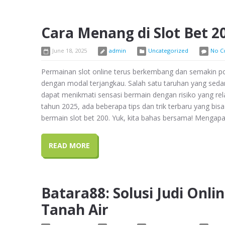
Cara Menang di Slot Bet 20
June 18, 2025
admin
Uncategorized
No C
Permainan slot online terus berkembang dan semakin po
dengan modal terjangkau. Salah satu taruhan yang sedan
dapat menikmati sensasi bermain dengan risiko yang rela
tahun 2025, ada beberapa tips dan trik terbaru yang b
bermain slot bet 200. Yuk, kita bahas bersama! Mengap
READ MORE
Batara88: Solusi Judi Onl
Tanah Air