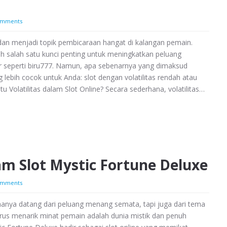
omments
ul dan menjadi topik pembicaraan hangat di kalangan pemain.
 salah satu kunci penting untuk meningkatkan peluang
r seperti biru777. Namun, apa sebenarnya yang dimaksud
lebih cocok untuk Anda: slot dengan volatilitas rendah atau
 Itu Volatilitas dalam Slot Online? Secara sederhana, volatilitas…
am Slot Mystic Fortune Deluxe
omments
 hanya datang dari peluang menang semata, tapi juga dari tema
erus menarik minat pemain adalah dunia mistik dan penuh