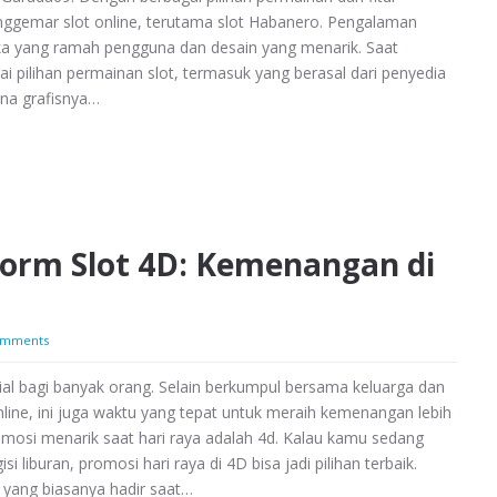
enggemar slot online, terutama slot Habanero. Pengalaman
ka yang ramah pengguna dan desain yang menarik. Saat
 pilihan permainan slot, termasuk yang berasal dari penyedia
ena grafisnya…
form Slot 4D: Kemenangan di
omments
ial bagi banyak orang. Selain berkumpul bersama keluarga dan
line, ini juga waktu yang tepat untuk meraih kemenangan lebih
omosi menarik saat hari raya adalah 4d. Kalau kamu sedang
liburan, promosi hari raya di 4D bisa jadi pilihan terbaik.
 yang biasanya hadir saat…