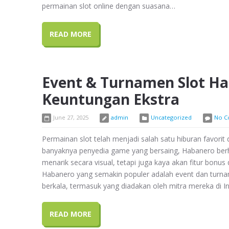
permainan slot online dengan suasana…
READ MORE
Event & Turnamen Slot Ha
Keuntungan Ekstra
June 27, 2025
admin
Uncategorized
No C
Permainan slot telah menjadi salah satu hiburan favorit 
banyaknya penyedia game yang bersaing, Habanero berha
menarik secara visual, tetapi juga kaya akan fitur bonu
Habanero yang semakin populer adalah event dan turna
berkala, termasuk yang diadakan oleh mitra mereka di I
READ MORE