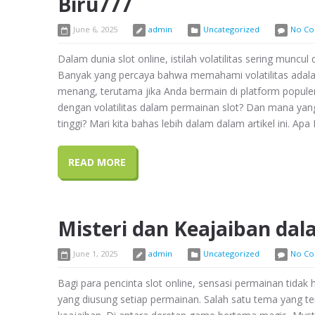
Biru777
June 6, 2025
admin
Uncategorized
No C
Dalam dunia slot online, istilah volatilitas sering munc
Banyak yang percaya bahwa memahami volatilitas adalah
menang, terutama jika Anda bermain di platform popule
dengan volatilitas dalam permainan slot? Dan mana yang 
tinggi? Mari kita bahas lebih dalam dalam artikel ini. Apa
READ MORE
Misteri dan Keajaiban dal
June 1, 2025
admin
Uncategorized
No C
Bagi para pencinta slot online, sensasi permainan tidak
yang diusung setiap permainan. Salah satu tema yang t