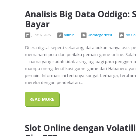
Analisis Big Data Oddigo: 
Bayar
June 6, 2025
admin
Uncategorized
No C
Di era digital seperti sekarang, data bukan hanya aset pe
memahami pola dan perilaku pemain game online. Salah 
—nama yang sudah tidak asing lagi bagi para penggemar s
mampu mengidentifikasi game-game dari Habanero yang
pemain. Informasi ini tentunya sangat berharga, teru
mereka dengan pendekatan…
READ MORE
Slot Online dengan Volatil