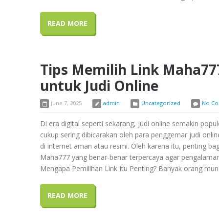
READ MORE
Tips Memilih Link Maha7
untuk Judi Online
June 7, 2025
admin
Uncategorized
No C
Di era digital seperti sekarang, judi online semakin pop
cukup sering dibicarakan oleh para penggemar judi onli
di internet aman atau resmi. Oleh karena itu, penting b
Maha777 yang benar-benar terpercaya agar pengalaman 
Mengapa Pemilihan Link Itu Penting? Banyak orang mu
READ MORE