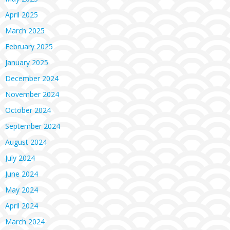
April 2025
March 2025
February 2025
January 2025
December 2024
November 2024
October 2024
September 2024
August 2024
July 2024
June 2024
May 2024
April 2024
March 2024