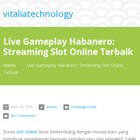
vitaliatechnology
Live Gameplay Habanero:
Streaming Slot Online Terbaik
Home
Live Gameplay Habanero: Streaming Slot Online
Terbaik
June 28, 2025
admin
Uncategorized
No Comments
Dunia
slot online
terus berkembang dengan inovasi baru yang
membuat pengalaman bermain semakin seru dan interaktif. Salah