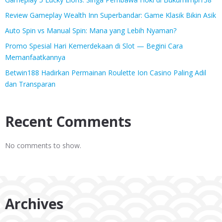
Review Gameplay Wealth Inn Superbandar: Game Klasik Bikin Asik
Auto Spin vs Manual Spin: Mana yang Lebih Nyaman?
Promo Spesial Hari Kemerdekaan di Slot — Begini Cara
Memanfaatkannya
Betwin188 Hadirkan Permainan Roulette Ion Casino Paling Adil
dan Transparan
Recent Comments
No comments to show.
Archives