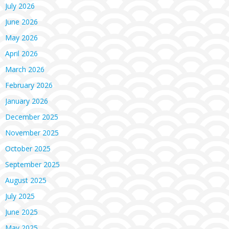
July 2026
June 2026
May 2026
April 2026
March 2026
February 2026
January 2026
December 2025
November 2025
October 2025
September 2025
August 2025
July 2025
June 2025
May 2025