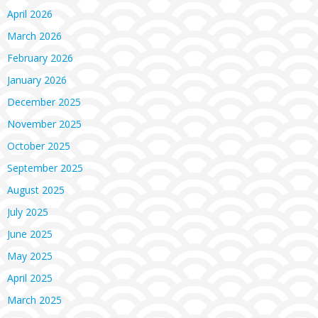
April 2026
March 2026
February 2026
January 2026
December 2025
November 2025
October 2025
September 2025
August 2025
July 2025
June 2025
May 2025
April 2025
March 2025