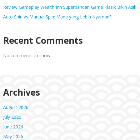
Review Gameplay Wealth Inn Superbandar: Game Klasik Bikin Asik
Auto Spin vs Manual Spin: Mana yang Lebih Nyaman?
Recent Comments
No comments to show.
Archives
August 2026
July 2026
June 2026
May 2026