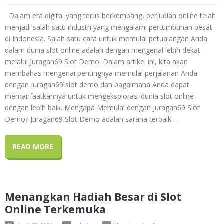
Dalam era digital yang terus berkembang, perjudian online telah
menjadi salah satu industri yang mengalami pertumbuhan pesat
di Indonesia. Salah satu cara untuk memulai petualangan Anda
dalam dunia slot online adalah dengan mengenal lebih dekat
melalui Juragan69 Slot Demo. Dalam artikel ini, kita akan
membahas mengenai pentingnya memulai perjalanan Anda
dengan juragan69 slot demo dan bagaimana Anda dapat
memanfaatkannya untuk mengeksplorasi dunia slot online
dengan lebih baik. Mengapa Memulai dengan Juragan69 Slot
Demo? Juragan69 Slot Demo adalah sarana terbaik…
READ MORE
Menangkan Hadiah Besar di Slot
Online Terkemuka