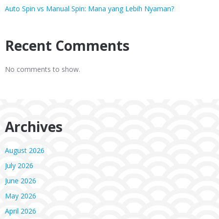
Auto Spin vs Manual Spin: Mana yang Lebih Nyaman?
Recent Comments
No comments to show.
Archives
August 2026
July 2026
June 2026
May 2026
April 2026