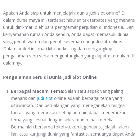
Apakah Anda siap untuk menjelajahi dunia judi slot online? Di
dalam dunia maya ini, terdapat hiburan tak terbatas yang menanti
untuk dinikmati oleh para penggemar perjudian di Indonesia. Dari
kenyamanan rumah Anda sendiri, Anda dapat memasuki dunia
yang penuh warna dan penuh keseruan dari judi slot online.
Dalam artikel ini, mari kita berkeliling dan mengungkap
pengalaman seru serta menguntungkan yang dapat ditemukan di
dalamnya.
Pengalaman Seru di Dunia Judi Slot Online
Berbagai Macam Tema
: Salah satu aspek yang paling
menarik dari
judi slot
online adalah berbagai tema yang
ditawarkan. Dari petualangan yang menegangkan hingga
fantasi yang memukau, setiap pemain dapat menemukan
tema yang sesuai dengan selera dan minat mereka.
Bermainlah bersama tokoh-tokoh legendaris, jelajahi alam
liar, atau kunjungi dunia yang fantastis, semuanya dapat Anda