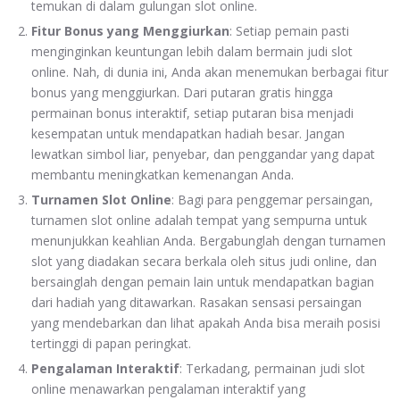
temukan di dalam gulungan slot online.
Fitur Bonus yang Menggiurkan
: Setiap pemain pasti
menginginkan keuntungan lebih dalam bermain judi slot
online. Nah, di dunia ini, Anda akan menemukan berbagai fitur
bonus yang menggiurkan. Dari putaran gratis hingga
permainan bonus interaktif, setiap putaran bisa menjadi
kesempatan untuk mendapatkan hadiah besar. Jangan
lewatkan simbol liar, penyebar, dan penggandar yang dapat
membantu meningkatkan kemenangan Anda.
Turnamen Slot Online
: Bagi para penggemar persaingan,
turnamen slot online adalah tempat yang sempurna untuk
menunjukkan keahlian Anda. Bergabunglah dengan turnamen
slot yang diadakan secara berkala oleh situs judi online, dan
bersainglah dengan pemain lain untuk mendapatkan bagian
dari hadiah yang ditawarkan. Rasakan sensasi persaingan
yang mendebarkan dan lihat apakah Anda bisa meraih posisi
tertinggi di papan peringkat.
Pengalaman Interaktif
: Terkadang, permainan judi slot
online menawarkan pengalaman interaktif yang