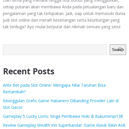
Dari tema yang menarik hingga fitur bonus yang menggiurkan,
setiap putaran akan membawa Anda pada petualangan baru dan
pengalaman yang tak terlupakan. Jadi, siap untuk memasuki dunia
judi slot online dan meraih kesenangan serta keuntungan yang
tak terduga? Ayo mulai berputar dan nikmati sensasi yang seru!
Search
Recent Posts
Ante Bet pada Slot Online: Mengapa Nilai Taruhan Bisa
Bertambah?
Keunggulan Grafis Game Habanero Dibanding Provider Lain di
Slot Gacor
Gameplay 5 Lucky Lions: Singa Pembawa Hoki di Bukumimpi138
Review Gameplay Wealth Inn Superbandar: Game Klasik Bikin Asik