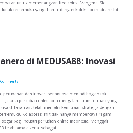
empatan untuk memenangkan free spins. Mengenal Slot
lunak terkemuka yang dikenal dengan koleksi permainan slot
anero di MEDUSA88: Inovasi
 Comments
a, perubahan dan inovasi senantiasa menjadi bagian tak
alir, dunia perjudian online pun mengalami transformasi yang
ka di tanah air, telah menjalin kemitraan strategis dengan
terkemuka. Kolaborasi ini tidak hanya memperkaya ragam
egar bagi industri perjudian online Indonesia. Menggali
 telah lama dikenal sebagai…