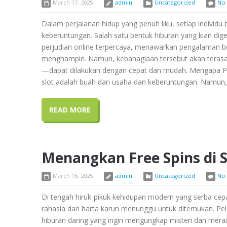
March 17, 2025
admin
Uncategorized
No
Dalam perjalanan hidup yang penuh liku, setiap individ
keberuntungan. Salah satu bentuk hiburan yang kian dig
perjudian online terpercaya, menawarkan pengalaman b
menghampiri. Namun, kebahagiaan tersebut akan teras
—dapat dilakukan dengan cepat dan mudah. Mengapa P
slot adalah buah dari usaha dan keberuntungan. Namun
READ MORE
Menangkan Free Spins di S
March 16, 2025
admin
Uncategorized
No
Di tengah hiruk-pikuk kehidupan modern yang serba cep
rahasia dan harta karun menunggu untuk ditemukan. Pela
hiburan daring yang ingin mengungkap misteri dan mera