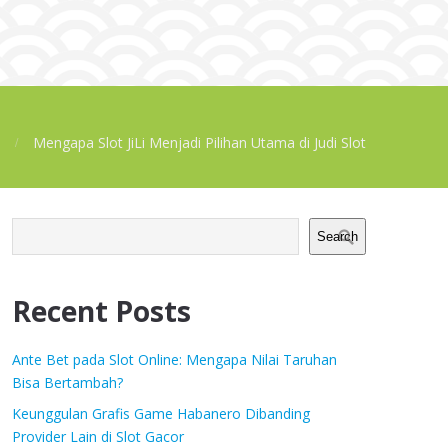
Mengapa Slot JiLi Menjadi Pilihan Utama di Judi Slot
Search
Recent Posts
Ante Bet pada Slot Online: Mengapa Nilai Taruhan
Bisa Bertambah?
Keunggulan Grafis Game Habanero Dibanding
Provider Lain di Slot Gacor