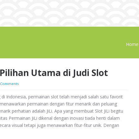
Home
Pilihan Utama di Judi Slot
 Comments
i Indonesia, permainan slot telah menjadi salah satu favorit
 menawarkan permainan dengan fitur menarik dan peluang
arik perhatian adalah JiLi. Apa yang membuat Slot JiLi begitu
itas Permainan JiLi dikenal dengan inovasi tiada henti dalam
ara visual tetapi juga menawarkan fitur-fitur unik. Dengan