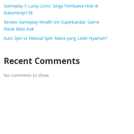
Gameplay 5 Lucky Lions: Singa Pembawa Hoki di
Bukumimpi138
Review Gameplay Wealth Inn Superbandar: Game
Klasik Bikin Asik
Auto Spin vs Manual Spin: Mana yang Lebih Nyaman?
Recent Comments
No comments to show.