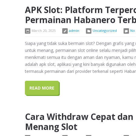
APK Slot: Platform Terpe
Permainan Habanero Terb
March 20, 2025
admin
Uncategorized
No
Siapa yang tidak suka bermain slot? Dengan grafis yan
untuk menang, permainan slot online selalu menjadi pilih
menikmati semua itu dengan aman dan nyaman, kamu mem
adalah apk slot, aplikasi yang kini banyak digunakan ol
termasuk permainan dari provider terkenal seperti Ha
READ MORE
Cara Withdraw Cepat dan 
Menang Slot