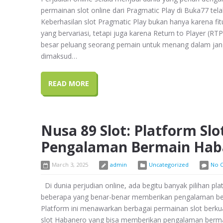
permainan slot online dari Pragmatic Play di Buka77 tel
Keberhasilan slot Pragmatic Play bukan hanya karena f
yang bervariasi, tetapi juga karena Return to Player (
besar peluang seorang pemain untuk menang dalam jang
dimaksud…
READ MORE
Nusa 89 Slot: Platform S
Pengalaman Bermain Hab
March 3, 2025
admin
Uncategorized
No 
Di dunia perjudian online, ada begitu banyak pilihan
beberapa yang benar-benar memberikan pengalaman berm
Platform ini menawarkan berbagai permainan slot berkual
slot Habanero yang bisa memberikan pengalaman bermain