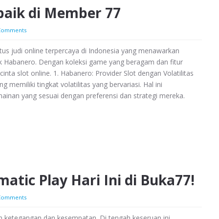
baik di Member 77
Comments
tus judi online terpercaya di Indonesia yang menawarkan
uk Habanero. Dengan koleksi game yang beragam dan fitur
ta slot online. 1. Habanero: Provider Slot dengan Volatilitas
emiliki tingkat volatilitas yang bervariasi. Hal ini
mainan yang sesuai dengan preferensi dan strategi mereka.
atic Play Hari Ini di Buka77!
Comments
n ketegangan dan kesempatan. Di tengah keseruan ini,