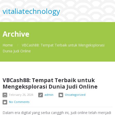
vitaliatechnology
Archive
Home
VBCash88: Tempat Terbaik untuk Mengeksplorasi
Dunia Judi Online
VBCash88: Tempat Terbaik untuk
Mengeksplorasi Dunia Judi Online
February 26, 2024
admin
Uncategorized
No Comments
Dalam era digital yang serba canggih ini, judi online telah menjadi