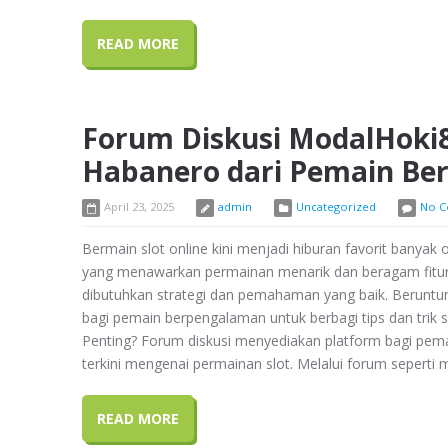
READ MORE
Forum Diskusi ModalHoki88
Habanero dari Pemain Be
April 23, 2025
admin
Uncategorized
No 
Bermain slot online kini menjadi hiburan favorit banyak
yang menawarkan permainan menarik dan beragam fitu
dibutuhkan strategi dan pemahaman yang baik. Beruntu
bagi pemain berpengalaman untuk berbagi tips dan trik
Penting? Forum diskusi menyediakan platform bagi pemai
terkini mengenai permainan slot. Melalui forum seperti 
READ MORE