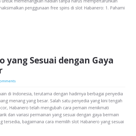
an untuk memenangkan hadiah tanpa harus mempertaruhkan
maksimalkan penggunaan free spins di slot Habanero: 1. Pahami
ro yang Sesuai dengan Gaya
r
Comments
ain di Indonesia, terutama dengan hadirnya berbagai penyedia
uang menang yang besar. Salah satu penyedia yang kini tengah
 gacor, Habanero telah mengubah cara pemain menikmati
arik dan variasi permainan yang sesuai dengan gaya bermain
g tersedia, bagaimana cara memilih slot Habanero yang sesuai