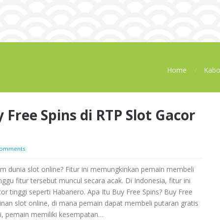
Home
Kabo
Free Spins di RTP Slot Gacor
Comments
am dunia slot online? Fitur ini memungkinkan pemain membeli
gu fitur tersebut muncul secara acak. Di Indonesia, fitur ini
r tinggi seperti Habanero.​ Apa Itu Buy Free Spins? Buy Free
nan slot online, di mana pemain dapat membeli putaran gratis
ni, pemain memiliki kesempatan…