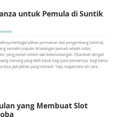
anza untuk Pemula di Suntik
omments
adirnya berbagai pilihan permainan dari pengembang terkenal,
yang semakin populer di kalangan pemain adalah Aztec
tec yang penuh misteri dan keberuntungan. Ditambah dengan
luang menang yang lebih besar bagi para pemainnya. Bagi kamu
a bisa jadi pilihan yang menarik. Tapi, bagaimana sih cara…
gulan yang Membuat Slot
coba