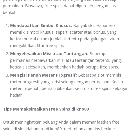
permainan. Biasanya, free spins dapat diperoleh dengan cara
berikut:
Mendapatkan Simbol Khusus:
Banyak slot Habanero
memiliki simbol khusus, seperti scatter atau bonus, yang
ketika muncul dalam jumlah tertentu pada gulungan, akan
mengaktifkan fitur free spins.
Menyelesaikan Misi atau Tantangan:
Beberapa
permainan menawarkan misi atau tantangan tertentu yang,
ketika diselesaikan, memberikan hadiah berupa free spins.
Mengisi Penuh Meter Progresif:
Beberapa slot memiliki
meter progresif yang terisi seiring dengan permainan. Ketika
meter ini penuh, pemain diberikan sejumlah free spins sebagai
hadiah.
Tips Memaksimalkan Free Spins di kno89
Untuk meningkatkan peluang Anda dalam memanfaatkan free
spins di slot Habanero di kno89, pertimbangkan tips berikut: