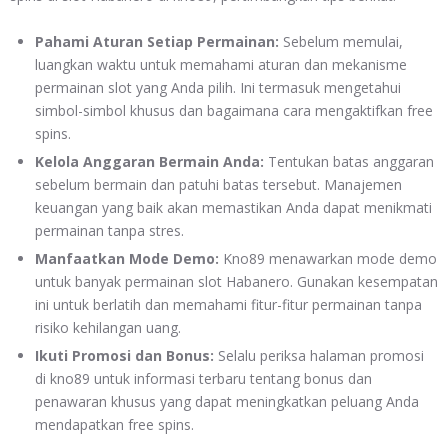
Pahami Aturan Setiap Permainan:
Sebelum memulai,
luangkan waktu untuk memahami aturan dan mekanisme
permainan slot yang Anda pilih. Ini termasuk mengetahui
simbol-simbol khusus dan bagaimana cara mengaktifkan free
spins.
Kelola Anggaran Bermain Anda:
Tentukan batas anggaran
sebelum bermain dan patuhi batas tersebut. Manajemen
keuangan yang baik akan memastikan Anda dapat menikmati
permainan tanpa stres.
Manfaatkan Mode Demo:
Kno89 menawarkan mode demo
untuk banyak permainan slot Habanero. Gunakan kesempatan
ini untuk berlatih dan memahami fitur-fitur permainan tanpa
risiko kehilangan uang.
Ikuti Promosi dan Bonus:
Selalu periksa halaman promosi
di kno89 untuk informasi terbaru tentang bonus dan
penawaran khusus yang dapat meningkatkan peluang Anda
mendapatkan free spins.