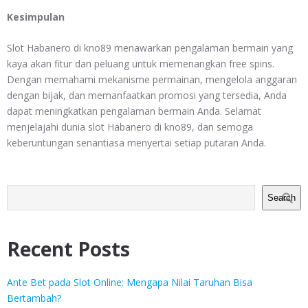
Kesimpulan
Slot Habanero di kno89 menawarkan pengalaman bermain yang
kaya akan fitur dan peluang untuk memenangkan free spins.
Dengan memahami mekanisme permainan, mengelola anggaran
dengan bijak, dan memanfaatkan promosi yang tersedia, Anda
dapat meningkatkan pengalaman bermain Anda. Selamat
menjelajahi dunia slot Habanero di kno89, dan semoga
keberuntungan senantiasa menyertai setiap putaran Anda.
Search
Recent Posts
Ante Bet pada Slot Online: Mengapa Nilai Taruhan Bisa
Bertambah?