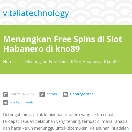
vitaliatechnology
Menangkan Free Spins di Slot
Habanero di kno89
Home
Menangkan Free Spins di Slot Habanero di kno89
March 16, 2025
admin
Uncategorized
No Comments
Di tengah hiruk-pikuk kehidupan modern yang serba cepat,
terdapat sebuah pelabuhan yang tenang, tempat di mana rahasia
dan harta karun menunggu untuk ditemukan. Pelabuhan ini adalah