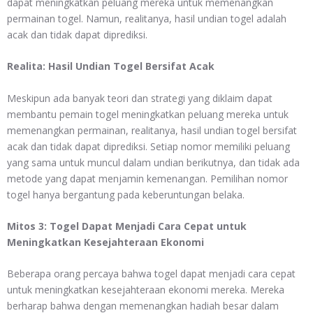
dapat meningkatkan peluang mereka untuk memenangkan
permainan togel. Namun, realitanya, hasil undian togel adalah
acak dan tidak dapat diprediksi.
Realita: Hasil Undian Togel Bersifat Acak
Meskipun ada banyak teori dan strategi yang diklaim dapat
membantu pemain togel meningkatkan peluang mereka untuk
memenangkan permainan, realitanya, hasil undian togel bersifat
acak dan tidak dapat diprediksi. Setiap nomor memiliki peluang
yang sama untuk muncul dalam undian berikutnya, dan tidak ada
metode yang dapat menjamin kemenangan. Pemilihan nomor
togel hanya bergantung pada keberuntungan belaka.
Mitos 3: Togel Dapat Menjadi Cara Cepat untuk
Meningkatkan Kesejahteraan Ekonomi
Beberapa orang percaya bahwa togel dapat menjadi cara cepat
untuk meningkatkan kesejahteraan ekonomi mereka. Mereka
berharap bahwa dengan memenangkan hadiah besar dalam