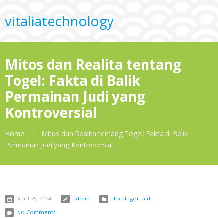
vitaliatechnology
Mitos dan Realita tentang
Togel: Fakta di Balik
Permainan Judi yang
Kontroversial
Home
Mitos dan Realita tentang Togel: Fakta di Balik
Permainan Judi yang Kontroversial
April 25, 2024
admin
Uncategorized
No Comments