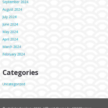
September 2024
August 2024
July 2024
June 2024
May 2024
April 2024
March 2024
February 2024
Categories
Uncategorized