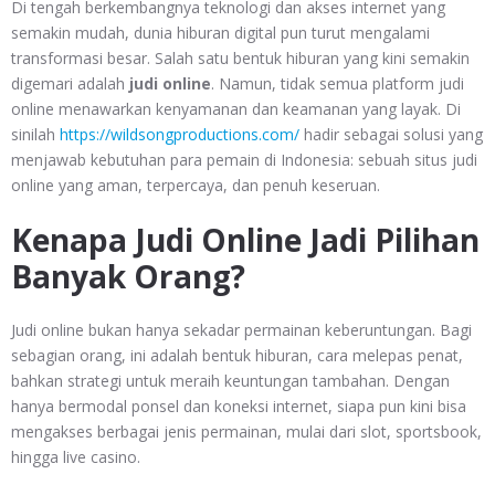
Di tengah berkembangnya teknologi dan akses internet yang
semakin mudah, dunia hiburan digital pun turut mengalami
transformasi besar. Salah satu bentuk hiburan yang kini semakin
digemari adalah
judi online
. Namun, tidak semua platform judi
online menawarkan kenyamanan dan keamanan yang layak. Di
sinilah
https://wildsongproductions.com/
hadir sebagai solusi yang
menjawab kebutuhan para pemain di Indonesia: sebuah situs judi
online yang aman, terpercaya, dan penuh keseruan.
Kenapa Judi Online Jadi Pilihan
Banyak Orang?
Judi online bukan hanya sekadar permainan keberuntungan. Bagi
sebagian orang, ini adalah bentuk hiburan, cara melepas penat,
bahkan strategi untuk meraih keuntungan tambahan. Dengan
hanya bermodal ponsel dan koneksi internet, siapa pun kini bisa
mengakses berbagai jenis permainan, mulai dari slot, sportsbook,
hingga live casino.