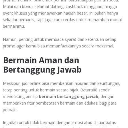
Mulai dari bonus selamat datang, cashback mingguan, hingga
event khusus yang menawarkan hadiah besar. Ini bukan hanya
sekadar pemanis, tapi juga cara cerdas untuk menambah modal
bermainmu.
Namun, penting untuk membaca syarat dan ketentuan setiap
promo agar kamu bisa memanfaatkannya secara maksimal.
Bermain Aman dan
Bertanggung Jawab
Meskipun judi online bisa memberikan hiburan dan keuntungan,
tetap penting untuk bermain secara bijak. Batara88 sendiri
mendukung prinsip
bermain bertanggung jawab
, dengan
memberikan fitur pembatasan bermain dan edukasi bagi para
pemain.
Ingatlah untuk tidak bermain dengan emosi atau di luar batas