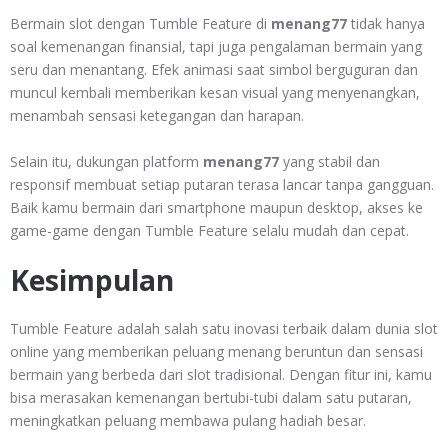
Bermain slot dengan Tumble Feature di
menang77
tidak hanya
soal kemenangan finansial, tapi juga pengalaman bermain yang
seru dan menantang. Efek animasi saat simbol berguguran dan
muncul kembali memberikan kesan visual yang menyenangkan,
menambah sensasi ketegangan dan harapan.
Selain itu, dukungan platform
menang77
yang stabil dan
responsif membuat setiap putaran terasa lancar tanpa gangguan.
Baik kamu bermain dari smartphone maupun desktop, akses ke
game-game dengan Tumble Feature selalu mudah dan cepat.
Kesimpulan
Tumble Feature adalah salah satu inovasi terbaik dalam dunia slot
online yang memberikan peluang menang beruntun dan sensasi
bermain yang berbeda dari slot tradisional. Dengan fitur ini, kamu
bisa merasakan kemenangan bertubi-tubi dalam satu putaran,
meningkatkan peluang membawa pulang hadiah besar.