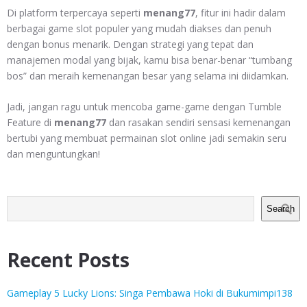
Di platform terpercaya seperti
menang77
, fitur ini hadir dalam
berbagai game slot populer yang mudah diakses dan penuh
dengan bonus menarik. Dengan strategi yang tepat dan
manajemen modal yang bijak, kamu bisa benar-benar “tumbang
bos” dan meraih kemenangan besar yang selama ini diidamkan.
Jadi, jangan ragu untuk mencoba game-game dengan Tumble
Feature di
menang77
dan rasakan sendiri sensasi kemenangan
bertubi yang membuat permainan slot online jadi semakin seru
dan menguntungkan!
Search
Recent Posts
Gameplay 5 Lucky Lions: Singa Pembawa Hoki di Bukumimpi138