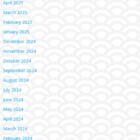
April 2025
March 2025
February 2025
January 2025
December 2024
November 2024
October 2024
September 2024
August 2024
July 2024
June 2024
May 2024
April 2024
March 2024
February 2024