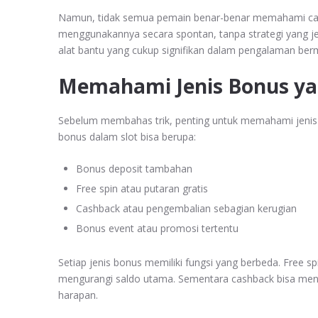
Namun, tidak semua pemain benar-benar memahami car
menggunakannya secara spontan, tanpa strategi yang jel
alat bantu yang cukup signifikan dalam pengalaman berm
Memahami Jenis Bonus y
Sebelum membahas trik, penting untuk memahami jenis 
bonus dalam slot bisa berupa:
Bonus deposit tambahan
Free spin atau putaran gratis
Cashback atau pengembalian sebagian kerugian
Bonus event atau promosi tertentu
Setiap jenis bonus memiliki fungsi yang berbeda. Free
mengurangi saldo utama. Sementara cashback bisa menjad
harapan.