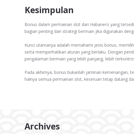
Kesimpulan
Bonus dalam permainan slot dari
Habanero
yang tersedi
bagian penting dari strategi bermain jika digunakan den
Kunci utamanya adalah memahami jenis bonus, memilih 
serta memperhatikan aturan yang berlaku. Dengan pend
pengalaman bermain yang lebih panjang, lebih terkontro
Pada akhirnya, bonus bukanlah jaminan kemenangan, tet
halnya semua permainan slot, keseruan tetap datang dar
Archives