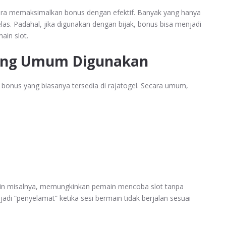
a memaksimalkan bonus dengan efektif. Banyak yang hanya
as. Padahal, jika digunakan dengan bijak, bonus bisa menjadi
ain slot.
ang Umum Digunakan
bonus yang biasanya tersedia di rajatogel. Secara umum,
 spin misalnya, memungkinkan pemain mencoba slot tanpa
i “penyelamat” ketika sesi bermain tidak berjalan sesuai