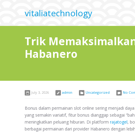
vitaliatechnology
Trik Memaksimalkan
Habanero
July 3, 2026
admin
Uncategorized
No Co
Bonus dalam permainan slot online sering menjadi daya
yang semakin variatif, fitur bonus dianggap sebagai 
meningkatkan peluang hiburan. Di platform
rajatogel
, b
berbagai permainan dari provider
Habanero
dengan lebi