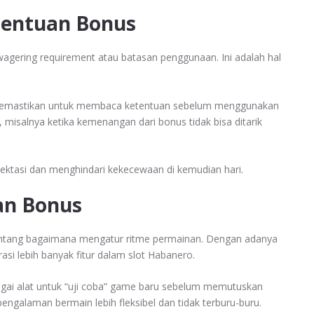
tentuan Bonus
 wagering requirement atau batasan penggunaan. Ini adalah hal
u memastikan untuk membaca ketentuan sebelum menggunakan
, misalnya ketika kemenangan dari bonus tidak bisa ditarik
tasi dan menghindari kekecewaan di kemudian hari.
an Bonus
tentang bagaimana mengatur ritme permainan. Dengan adanya
si lebih banyak fitur dalam slot Habanero.
gai alat untuk “uji coba” game baru sebelum memutuskan
pengalaman bermain lebih fleksibel dan tidak terburu-buru.