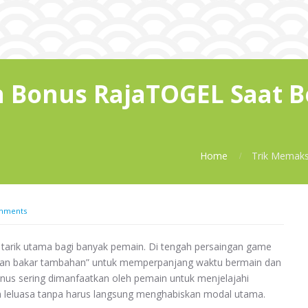
 Bonus RajaTOGEL Saat B
Home
Trik Memaks
mments
 tarik utama bagi banyak pemain. Di tengah persaingan game
“bahan bakar tambahan” untuk memperpanjang waktu bermain dan
onus sering dimanfaatkan oleh pemain untuk menjelajahi
h leluasa tanpa harus langsung menghabiskan modal utama.