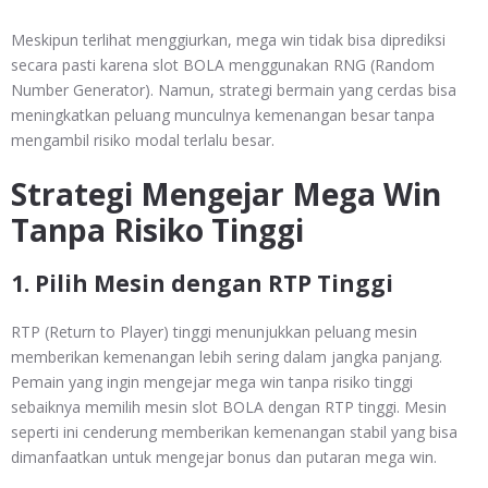
Meskipun terlihat menggiurkan, mega win tidak bisa diprediksi
secara pasti karena slot BOLA menggunakan RNG (Random
Number Generator). Namun, strategi bermain yang cerdas bisa
meningkatkan peluang munculnya kemenangan besar tanpa
mengambil risiko modal terlalu besar.
Strategi Mengejar Mega Win
Tanpa Risiko Tinggi
1. Pilih Mesin dengan RTP Tinggi
RTP (Return to Player) tinggi menunjukkan peluang mesin
memberikan kemenangan lebih sering dalam jangka panjang.
Pemain yang ingin mengejar mega win tanpa risiko tinggi
sebaiknya memilih mesin slot BOLA dengan RTP tinggi. Mesin
seperti ini cenderung memberikan kemenangan stabil yang bisa
dimanfaatkan untuk mengejar bonus dan putaran mega win.