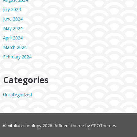
July 2024
June 2024
May 2024
April 2024
March 2024
February 2024
Categories
Uncategorized
© vitaliatechnology 2026.
Affluent
theme by CPOThemes.