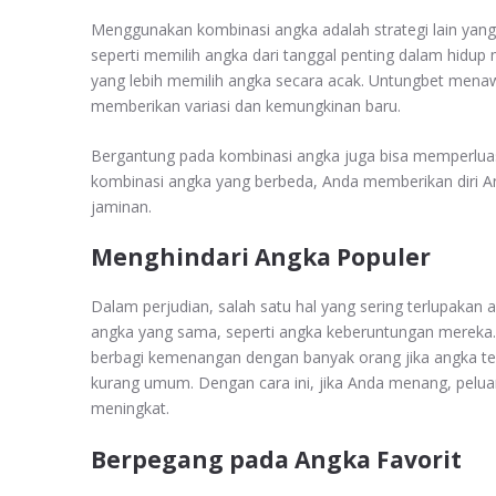
Menggunakan kombinasi angka adalah strategi lain yang
seperti memilih angka dari tanggal penting dalam hidu
yang lebih memilih angka secara acak. Untungbet menaw
memberikan variasi dan kemungkinan baru.
Bergantung pada kombinasi angka juga bisa memperluas
kombinasi angka yang berbeda, Anda memberikan diri A
jaminan.
Menghindari Angka Populer
Dalam perjudian, salah satu hal yang sering terlupakan
angka yang sama, seperti angka keberuntungan mereka.
berbagi kemenangan dengan banyak orang jika angka ters
kurang umum. Dengan cara ini, jika Anda menang, pelu
meningkat.
Berpegang pada Angka Favorit