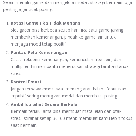
Selain memilih game dan mengelola modal, strategi bermain juga
penting agar tidak pusing:
Rotasi Game Jika Tidak Menang
Slot gacor bisa berbeda setiap hari. Jika satu game jarang
memberikan kemenangan, pindah ke game lain untuk
menjaga mood tetap positif.
Pantau Pola Kemenangan
Catat frekuensi kemenangan, kemunculan free spin, dan
multiplier. Ini membantu menentukan strategi taruhan tanpa
stres.
Kontrol Emosi
Jangan terbawa emosi saat menang atau kalah. Keputusan
impulsif sering merugikan modal dan membuat pusing.
Ambil Istirahat Secara Berkala
Bermain terlalu lama bisa membuat mata lelah dan otak
stres. Istirahat setiap 30–60 menit membuat kamu lebih fokus
saat bermain.