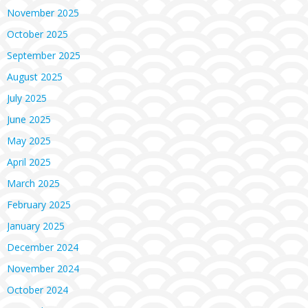
November 2025
October 2025
September 2025
August 2025
July 2025
June 2025
May 2025
April 2025
March 2025
February 2025
January 2025
December 2024
November 2024
October 2024