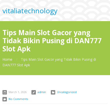
vitaliatechnology
Tips Main Slot Gacor yang
Tidak Bikin Pusing di DAN777
Slot Apk
Home
Tips Main Slot Gacor yang Tidak Bikin Pusing di
DAN777 Slot Apk
March 1, 2026
admin
Uncategorized
No Comments