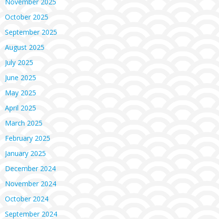
November 2025
October 2025
September 2025
August 2025
July 2025
June 2025
May 2025
April 2025
March 2025
February 2025
January 2025
December 2024
November 2024
October 2024
September 2024