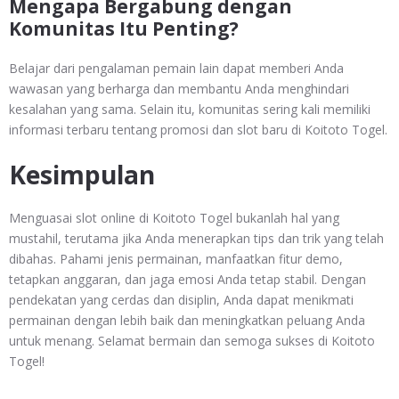
Mengapa Bergabung dengan
Komunitas Itu Penting?
Belajar dari pengalaman pemain lain dapat memberi Anda
wawasan yang berharga dan membantu Anda menghindari
kesalahan yang sama. Selain itu, komunitas sering kali memiliki
informasi terbaru tentang promosi dan slot baru di Koitoto Togel.
Kesimpulan
Menguasai slot online di Koitoto Togel bukanlah hal yang
mustahil, terutama jika Anda menerapkan tips dan trik yang telah
dibahas. Pahami jenis permainan, manfaatkan fitur demo,
tetapkan anggaran, dan jaga emosi Anda tetap stabil. Dengan
pendekatan yang cerdas dan disiplin, Anda dapat menikmati
permainan dengan lebih baik dan meningkatkan peluang Anda
untuk menang. Selamat bermain dan semoga sukses di Koitoto
Togel!