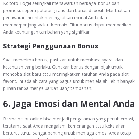
Koitoto Togel seringkali menawarkan berbagai bonus dan
promosi, seperti putaran gratis dan bonus deposit. Manfaatkan
penawaran ini untuk meningkatkan modal Anda dan
memperpanjang waktu bermain. Fitur bonus dapat memberikan
Anda keuntungan tambahan yang signifikan.
Strategi Penggunaan Bonus
Saat menerima bonus, pastikan untuk membaca syarat dan
ketentuan yang berlaku. Gunakan bonus dengan bijak untuk
mencoba slot baru atau meningkatkan taruhan Anda pada slot
favorit. Ini adalah cara yang bagus untuk menjelajahi lebih banyak
pilihan tanpa mengeluarkan uang tambahan.
6.
Jaga Emosi dan Mental Anda
Bermain slot online bisa menjadi pengalaman yang penuh emosi,
terutama saat Anda mengalami kemenangan atau kekalahan
berturut-turut. Sangat penting untuk menjaga emosi Anda tetap