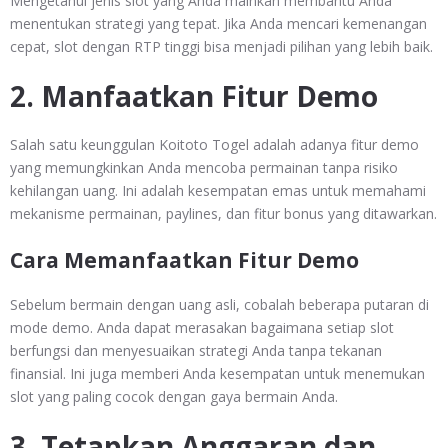
Mengetahui jenis slot yang Anda mainkan membantu Anda
menentukan strategi yang tepat. Jika Anda mencari kemenangan
cepat, slot dengan RTP tinggi bisa menjadi pilihan yang lebih baik.
2.
Manfaatkan Fitur Demo
Salah satu keunggulan Koitoto Togel adalah adanya fitur demo
yang memungkinkan Anda mencoba permainan tanpa risiko
kehilangan uang. Ini adalah kesempatan emas untuk memahami
mekanisme permainan, paylines, dan fitur bonus yang ditawarkan.
Cara Memanfaatkan Fitur Demo
Sebelum bermain dengan uang asli, cobalah beberapa putaran di
mode demo. Anda dapat merasakan bagaimana setiap slot
berfungsi dan menyesuaikan strategi Anda tanpa tekanan
finansial. Ini juga memberi Anda kesempatan untuk menemukan
slot yang paling cocok dengan gaya bermain Anda.
3.
Tetapkan Anggaran dan