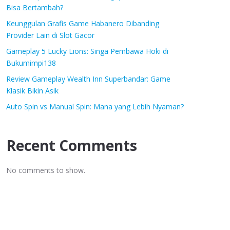
Bisa Bertambah?
Keunggulan Grafis Game Habanero Dibanding
Provider Lain di Slot Gacor
Gameplay 5 Lucky Lions: Singa Pembawa Hoki di
Bukumimpi138
Review Gameplay Wealth Inn Superbandar: Game
Klasik Bikin Asik
Auto Spin vs Manual Spin: Mana yang Lebih Nyaman?
Recent Comments
No comments to show.