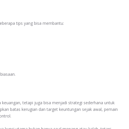
eberapa tips yang bisa membantu:
n
biasaan.
a keuangan, tetapi juga bisa menjadi strategi sederhana untuk
kan batas kerugian dan target keuntungan sejak awal, pemain
ntrol.
a kunci utama bukan hanya soal menang atau kalah, tetapi