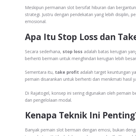
Meskipun permainan slot bersifat hiburan dan bergantun
strategi. Justru dengan pendekatan yang lebih disiplin,
emosional.
Apa Itu Stop Loss dan Take
Secara sederhana,
stop loss
adalah batas kerugian yang 
berhenti bermain untuk menghindari kerugian lebih besar
Sementara itu,
take profit
adalah target keuntungan yan
pemain disarankan untuk berhenti dan menikmati hasil y
Di Rajatogel, konsep ini sering digunakan oleh pemain
dan pengelolaan modal.
Kenapa Teknik Ini Penting
Banyak pemain slot bermain dengan emosi, bukan deng