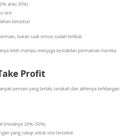
20% atau 30%)
u sesi
lahan beruntun
bermain, bukan saat emosi sudah terlibat.
iasanya lebih mampu menjaga kestabilan permainan mereka
ake Profit
. Banyak pemain yang terlalu serakah dan akhirnya kehilangan
al (misalnya 20%–50%)
an yang cukup untuk sesi tersebut