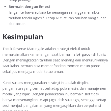
Bermain dengan Emosi
Jangan terbawa euforia kemenangan sehingga menaikkan
taruhan terlalu agresif. Tetap ikuti aturan taruhan yang sudah
ditetapkan.
Kesimpulan
Taktik Reverse Martingale adalah strategi efektif untuk
memaksimalkan kemenangan saat bermain
slot gacor
di Spinix.
Dengan meningkatkan taruhan saat menang dan menurunkannya
saat kalah, pemain bisa memanfaatkan momen mesin panas
sekaligus menjaga modal tetap aman.
Kunci sukses menggunakan strategi ini adalah disiplin,
pengamatan yang cermat terhadap pola mesin, dan manajemen
modal yang bijak. Dengan pendekatan ini, bermain slot tidak
hanya menyenangkan tetapi juga lebih strategis, sehingga setiap
sesi menjadi pengalaman yang mengasyikkan dan berpotensi