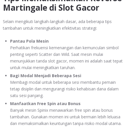
Martingale di Slot Gacor
Selain mengikuti langkah-langkah dasar, ada beberapa tips
tambahan untuk meningkatkan efektivitas strategi:
Pantau Pola Mesin
Perhatikan frekuensi kemenangan dan kemunculan simbol
penting seperti Scatter dan Wild. Saat mesin mulai
menunjukkan tanda slot gacor, momen ini adalah saat tepat
untuk mulai meningkatkan taruhan.
Bagi Modal Menjadi Beberapa Sesi
Membagi modal untuk beberapa sesi membantu pemain
tetap disiplin dan mengurangi risiko kehabisan dana dalam
satu sesi panjang.
Manfaatkan Free Spin atau Bonus
Banyak mesin Spinix menawarkan free spin atau bonus
tambahan. Gunakan momen ini untuk bermain lebih leluasa
dan memaksimalkan keuntungan tanpa risiko modal utama.