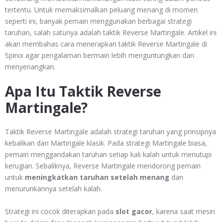
tertentu. Untuk memaksimalkan peluang menang di momen
seperti ini, banyak pemain menggunakan berbagai strategi
taruhan, salah satunya adalah taktik Reverse Martingale. Artikel ini
akan membahas cara menerapkan taktik Reverse Martingale di
Spinix agar pengalaman bermain lebih menguntungkan dan
menyenangkan.
Apa Itu Taktik Reverse
Martingale?
Taktik Reverse Martingale adalah strategi taruhan yang prinsipnya
kebalikan dari Martingale klasik. Pada strategi Martingale biasa,
pemain menggandakan taruhan setiap kali kalah untuk menutupi
kerugian. Sebaliknya, Reverse Martingale mendorong pemain
untuk
meningkatkan taruhan setelah menang
dan
menurunkannya setelah kalah.
Strategi ini cocok diterapkan pada
slot gacor
, karena saat mesin