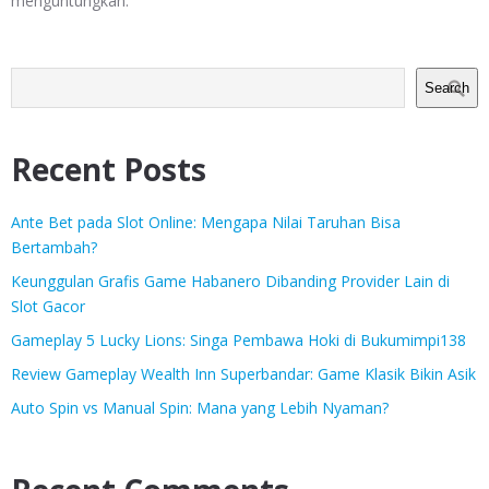
menguntungkan.
Search
Recent Posts
Ante Bet pada Slot Online: Mengapa Nilai Taruhan Bisa
Bertambah?
Keunggulan Grafis Game Habanero Dibanding Provider Lain di
Slot Gacor
Gameplay 5 Lucky Lions: Singa Pembawa Hoki di Bukumimpi138
Review Gameplay Wealth Inn Superbandar: Game Klasik Bikin Asik
Auto Spin vs Manual Spin: Mana yang Lebih Nyaman?