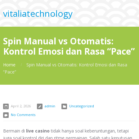
vitaliatechnology
Spin Manual vs Otomatis:
Kontrol Emosi dan Rasa “Pace”
Home
Spin Manual vs Otomatis: Kontrol Emosi dan Rasa
“Pace”
April 2, 2026
admin
Uncategorized
No Comments
Bermain di
live casino
tidak hanya soal keberuntungan, tetapi
juga soal kontrol diri dan ritme permainan. Salah satu keputusan