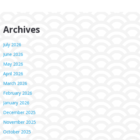
Archives
July 2026
June 2026
May 2026
April 2026
March 2026
February 2026
January 2026
December 2025
November 2025
October 2025