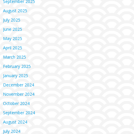
September 2025
August 2025
July 2025
June 2025
May 2025
April 2025
March 2025
February 2025
January 2025
December 2024
November 2024
October 2024
September 2024
August 2024
July 2024