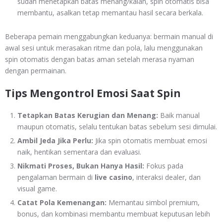
sudah menetapkan batas menang/kalah, spin otomatis bisa
membantu, asalkan tetap memantau hasil secara berkala.
Beberapa pemain menggabungkan keduanya: bermain manual di
awal sesi untuk merasakan ritme dan pola, lalu menggunakan
spin otomatis dengan batas aman setelah merasa nyaman
dengan permainan.
Tips Mengontrol Emosi Saat Spin
Tetapkan Batas Kerugian dan Menang:
Baik manual
maupun otomatis, selalu tentukan batas sebelum sesi dimulai.
Ambil Jeda Jika Perlu:
Jika spin otomatis membuat emosi
naik, hentikan sementara dan evaluasi.
Nikmati Proses, Bukan Hanya Hasil:
Fokus pada
pengalaman bermain di
live casino
, interaksi dealer, dan
visual game.
Catat Pola Kemenangan:
Memantau simbol premium,
bonus, dan kombinasi membantu membuat keputusan lebih