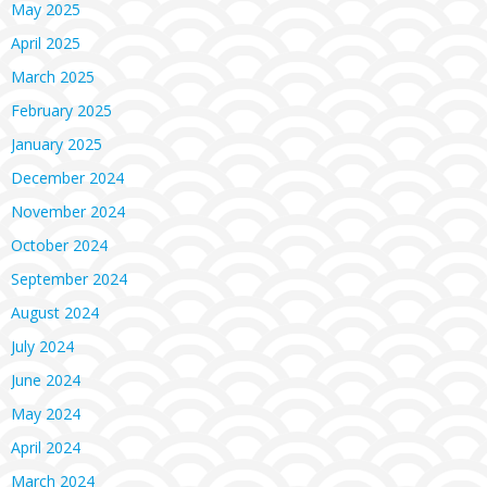
May 2025
April 2025
March 2025
February 2025
January 2025
December 2024
November 2024
October 2024
September 2024
August 2024
July 2024
June 2024
May 2024
April 2024
March 2024