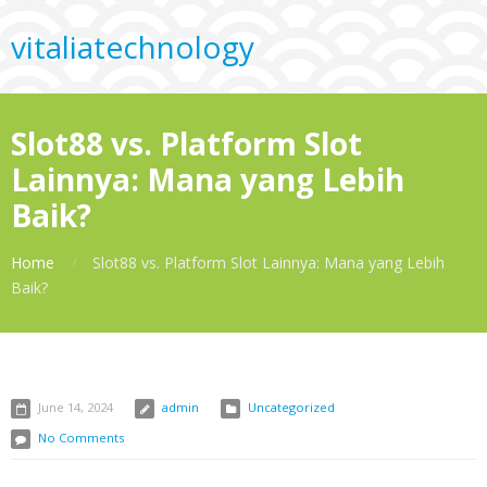
vitaliatechnology
Slot88 vs. Platform Slot
Lainnya: Mana yang Lebih
Baik?
Home
Slot88 vs. Platform Slot Lainnya: Mana yang Lebih
Baik?
June 14, 2024
admin
Uncategorized
No Comments