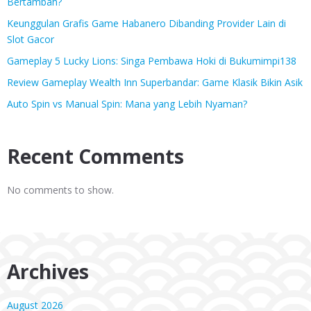
Bertambah?
Keunggulan Grafis Game Habanero Dibanding Provider Lain di
Slot Gacor
Gameplay 5 Lucky Lions: Singa Pembawa Hoki di Bukumimpi138
Review Gameplay Wealth Inn Superbandar: Game Klasik Bikin Asik
Auto Spin vs Manual Spin: Mana yang Lebih Nyaman?
Recent Comments
No comments to show.
Archives
August 2026