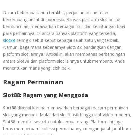
Dalam beberapa tahun terakhir, perjudian online telah
berkembang pesat di Indonesia. Banyak platform slot online
bermunculan, menawarkan berbagai fitur dan keuntungan bagi
para pemainnya. Di antara banyak platform yang tersedia,
slot88
sering disebut-sebut sebagai salah satu yang terbaik.
Namun, bagaimana sebenarnya Slot88 dibandingkan dengan
platform slot lainnya? Artikel ini akan membahas perbandingan
antara Slot88 dan platform slot lainnya untuk membantu Anda
menentukan mana yang lebih baik.
Ragam Permainan
Slot88: Ragam yang Menggoda
Slot88
dikenal karena menawarkan berbagai macam permainan
slot yang menarik. Mulai dari slot klasik hingga slot video modern,
Slot88 memiliki sesuatu untuk semua orang. Platform ini juga
terus memperbarui koleksi permainannya dengan judul-judul baru