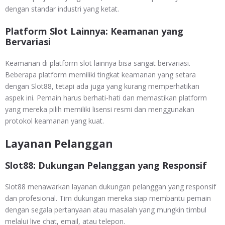
dengan standar industri yang ketat.
Platform Slot Lainnya: Keamanan yang
Bervariasi
Keamanan di platform slot lainnya bisa sangat bervariasi.
Beberapa platform memiliki tingkat keamanan yang setara
dengan Slot88, tetapi ada juga yang kurang memperhatikan
aspek ini. Pemain harus berhati-hati dan memastikan platform
yang mereka pilih memiliki lisensi resmi dan menggunakan
protokol keamanan yang kuat.
Layanan Pelanggan
Slot88: Dukungan Pelanggan yang Responsif
Slot88 menawarkan layanan dukungan pelanggan yang responsif
dan profesional. Tim dukungan mereka siap membantu pemain
dengan segala pertanyaan atau masalah yang mungkin timbul
melalui live chat, email, atau telepon.