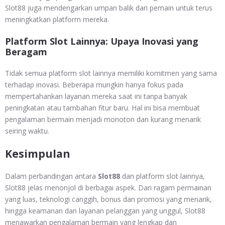
Slot88 juga mendengarkan umpan balik dari pemain untuk terus
meningkatkan platform mereka.
Platform Slot Lainnya: Upaya Inovasi yang
Beragam
Tidak semua platform slot lainnya memiliki komitmen yang sama
terhadap inovasi. Beberapa mungkin hanya fokus pada
mempertahankan layanan mereka saat ini tanpa banyak
peningkatan atau tambahan fitur baru. Hal ini bisa membuat
pengalaman bermain menjadi monoton dan kurang menarik
seiring waktu.
Kesimpulan
Dalam perbandingan antara
Slot88
dan platform slot lainnya,
Slot88 jelas menonjol di berbagai aspek. Dari ragam permainan
yang luas, teknologi canggih, bonus dan promosi yang menarik,
hingga keamanan dan layanan pelanggan yang unggul, Slot88
menawarkan pengalaman bermain yang lengkap dan