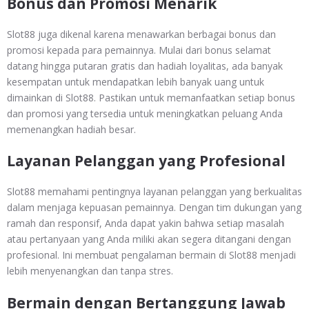
Bonus dan Promosi Menarik
Slot88 juga dikenal karena menawarkan berbagai bonus dan
promosi kepada para pemainnya. Mulai dari bonus selamat
datang hingga putaran gratis dan hadiah loyalitas, ada banyak
kesempatan untuk mendapatkan lebih banyak uang untuk
dimainkan di Slot88. Pastikan untuk memanfaatkan setiap bonus
dan promosi yang tersedia untuk meningkatkan peluang Anda
memenangkan hadiah besar.
Layanan Pelanggan yang Profesional
Slot88 memahami pentingnya layanan pelanggan yang berkualitas
dalam menjaga kepuasan pemainnya. Dengan tim dukungan yang
ramah dan responsif, Anda dapat yakin bahwa setiap masalah
atau pertanyaan yang Anda miliki akan segera ditangani dengan
profesional. Ini membuat pengalaman bermain di Slot88 menjadi
lebih menyenangkan dan tanpa stres.
Bermain dengan Bertanggung Jawab