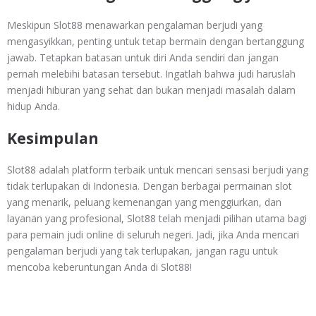
Meskipun Slot88 menawarkan pengalaman berjudi yang
mengasyikkan, penting untuk tetap bermain dengan bertanggung
jawab. Tetapkan batasan untuk diri Anda sendiri dan jangan
pernah melebihi batasan tersebut. Ingatlah bahwa judi haruslah
menjadi hiburan yang sehat dan bukan menjadi masalah dalam
hidup Anda.
Kesimpulan
Slot88 adalah platform terbaik untuk mencari sensasi berjudi yang
tidak terlupakan di Indonesia. Dengan berbagai permainan slot
yang menarik, peluang kemenangan yang menggiurkan, dan
layanan yang profesional, Slot88 telah menjadi pilihan utama bagi
para pemain judi online di seluruh negeri. Jadi, jika Anda mencari
pengalaman berjudi yang tak terlupakan, jangan ragu untuk
mencoba keberuntungan Anda di Slot88!