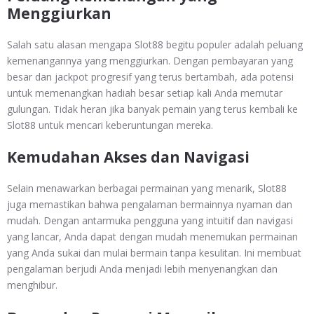
Menggiurkan
Salah satu alasan mengapa Slot88 begitu populer adalah peluang
kemenangannya yang menggiurkan. Dengan pembayaran yang
besar dan jackpot progresif yang terus bertambah, ada potensi
untuk memenangkan hadiah besar setiap kali Anda memutar
gulungan. Tidak heran jika banyak pemain yang terus kembali ke
Slot88 untuk mencari keberuntungan mereka.
Kemudahan Akses dan Navigasi
Selain menawarkan berbagai permainan yang menarik, Slot88
juga memastikan bahwa pengalaman bermainnya nyaman dan
mudah. Dengan antarmuka pengguna yang intuitif dan navigasi
yang lancar, Anda dapat dengan mudah menemukan permainan
yang Anda sukai dan mulai bermain tanpa kesulitan. Ini membuat
pengalaman berjudi Anda menjadi lebih menyenangkan dan
menghibur.