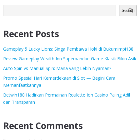
Search
Recent Posts
Gameplay 5 Lucky Lions: Singa Pembawa Hoki di Bukumimpi138
Review Gameplay Wealth Inn Superbandar: Game Klasik Bikin Asik
Auto Spin vs Manual Spin: Mana yang Lebih Nyaman?
Promo Spesial Hari Kemerdekaan di Slot — Begini Cara
Memanfaatkannya
Betwin188 Hadirkan Permainan Roulette Ion Casino Paling Adil
dan Transparan
Recent Comments