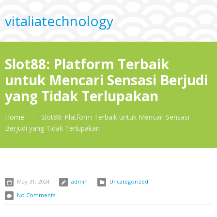
vitaliatechnology
Slot88: Platform Terbaik
untuk Mencari Sensasi Berjudi
yang Tidak Terlupakan
Home
Slot88: Platform Terbaik untuk Mencari Sensasi
Berjudi yang Tidak Terlupakan
May 31, 2024
admin
Uncategorized
No Comments