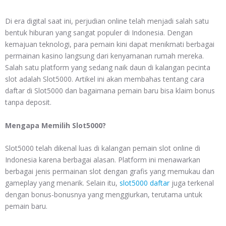
Di era digital saat ini, perjudian online telah menjadi salah satu
bentuk hiburan yang sangat populer di Indonesia. Dengan
kemajuan teknologi, para pemain kini dapat menikmati berbagai
permainan kasino langsung dari kenyamanan rumah mereka.
Salah satu platform yang sedang naik daun di kalangan pecinta
slot adalah Slot5000. Artikel ini akan membahas tentang cara
daftar di Slot5000 dan bagaimana pemain baru bisa klaim bonus
tanpa deposit.
Mengapa Memilih Slot5000?
Slot5000 telah dikenal luas di kalangan pemain slot online di
Indonesia karena berbagai alasan. Platform ini menawarkan
berbagai jenis permainan slot dengan grafis yang memukau dan
gameplay yang menarik. Selain itu,
slot5000 daftar
juga terkenal
dengan bonus-bonusnya yang menggiurkan, terutama untuk
pemain baru.