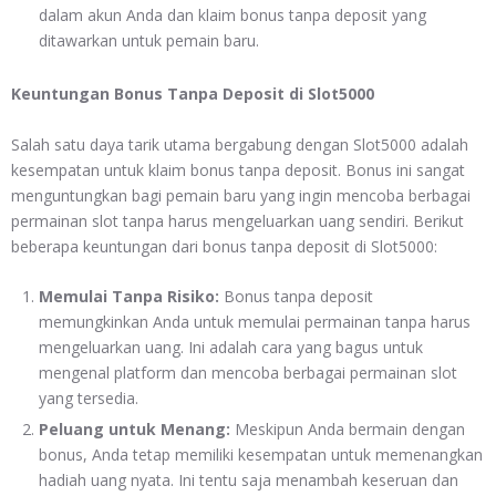
dalam akun Anda dan klaim bonus tanpa deposit yang
ditawarkan untuk pemain baru.
Keuntungan Bonus Tanpa Deposit di Slot5000
Salah satu daya tarik utama bergabung dengan Slot5000 adalah
kesempatan untuk klaim bonus tanpa deposit. Bonus ini sangat
menguntungkan bagi pemain baru yang ingin mencoba berbagai
permainan slot tanpa harus mengeluarkan uang sendiri. Berikut
beberapa keuntungan dari bonus tanpa deposit di Slot5000:
Memulai Tanpa Risiko:
Bonus tanpa deposit
memungkinkan Anda untuk memulai permainan tanpa harus
mengeluarkan uang. Ini adalah cara yang bagus untuk
mengenal platform dan mencoba berbagai permainan slot
yang tersedia.
Peluang untuk Menang:
Meskipun Anda bermain dengan
bonus, Anda tetap memiliki kesempatan untuk memenangkan
hadiah uang nyata. Ini tentu saja menambah keseruan dan