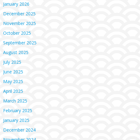
January 2026
December 2025
November 2025
October 2025
September 2025
August 2025
July 2025
June 2025
May 2025
April 2025
March 2025
February 2025
January 2025
December 2024
November 2024