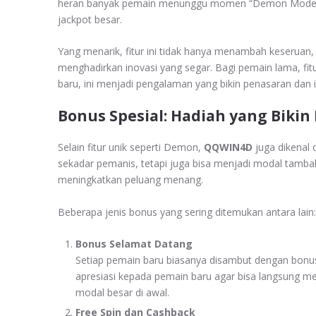
heran banyak pemain menunggu momen “Demon Mode” a
jackpot besar.
Yang menarik, fitur ini tidak hanya menambah keseruan
menghadirkan inovasi yang segar. Bagi pemain lama, f
baru, ini menjadi pengalaman yang bikin penasaran dan 
Bonus Spesial: Hadiah yang Bikin
Selain fitur unik seperti Demon,
QQWIN4D
juga dikenal
sekadar pemanis, tetapi juga bisa menjadi modal tam
meningkatkan peluang menang.
Beberapa jenis bonus yang sering ditemukan antara lain:
Bonus Selamat Datang
Setiap pemain baru biasanya disambut dengan bonus
apresiasi kepada pemain baru agar bisa langsung m
modal besar di awal.
Free Spin dan Cashback