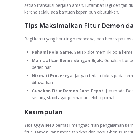
setiap transaksi berjalan aman. Ditambah lagi dengan 
karena selalu ada bantuan kapan pun dibutuhkan.
Tips Maksimalkan Fitur Demon d
Bagi kamu yang baru ingin mencoba, ada beberapa tips
Pahami Pola Game.
Setiap slot memiliki pola kem
Manfaatkan Bonus dengan Bijak.
Gunakan bonus
berlebihan.
Nikmati Prosesnya.
Jangan terlalu fokus pada kem
ditawarkan.
Gunakan Fitur Demon Saat Tepat.
Jika mode Dem
sedang stabil agar permainan lebih optimal.
Kesimpulan
Slot QQWIN4D
berhasil menghadirkan pengalaman berma
fitur
Demon
yang menegangkan dan bonus-bonus spesial