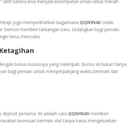
ktif karena bisa menjadi kesempatan emas untuk meraih
, tetapi juga memperlihatkan bagaimana
QQWIN4D
selalu
itur Demon memberi tantangan baru. Sedangkan bagi pemain
ingin terus mencoba.
 Ketagihan
 dengan bonus-bonusnya yang melimpah. Bonus ini bukan hanya
bahan bagi pemain untuk memperpanjang waktu bermain dan
 deposit pertama. Ini adalah cara
QQWIN4D
memberi
erasakan keseruan bermain slot tanpa harus mengeluarkan