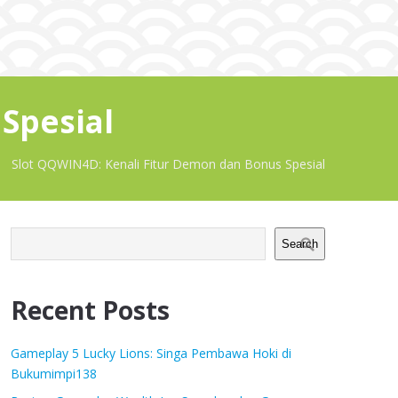
Spesial
Slot QQWIN4D: Kenali Fitur Demon dan Bonus Spesial
Search
Recent Posts
Gameplay 5 Lucky Lions: Singa Pembawa Hoki di
Bukumimpi138