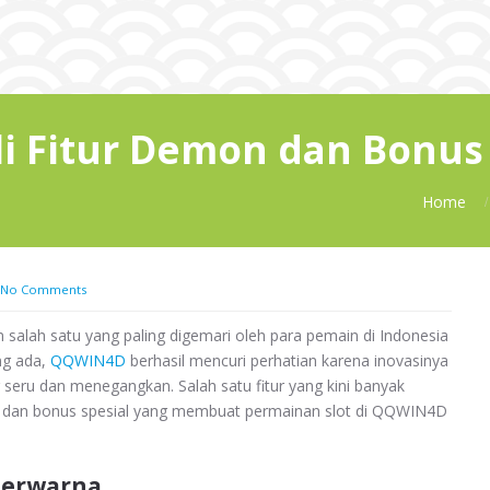
i Fitur Demon dan Bonus 
Home
No Comments
salah satu yang paling digemari oleh para pemain di Indonesia
ng ada,
QQWIN4D
berhasil mencuri perhatian karena inovasinya
eru dan menegangkan. Salah satu fitur yang kini banyak
on dan bonus spesial yang membuat permainan slot di QQWIN4D
Berwarna