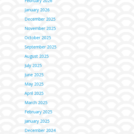
February 2026
January 2026
December 2025
November 2025
October 2025
September 2025
August 2025
July 2025
June 2025
May 2025
April 2025
March 2025
February 2025
January 2025
December 2024