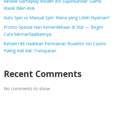
Review Gameplay Wealth Inn Superbandar: Game
Klasik Bikin Asik
Auto Spin vs Manual Spin: Mana yang Lebih Nyaman?
Promo Spesial Hari Kemerdekaan di Slot — Begini
Cara Memanfaatkannya
Betwin188 Hadirkan Permainan Roulette Ion Casino
Paling Adil dan Transparan
Recent Comments
No comments to show.