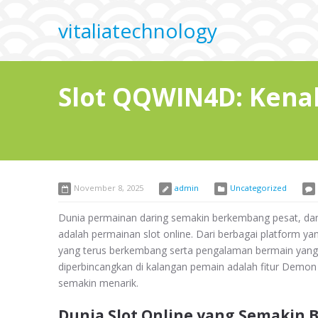
vitaliatechnology
Slot QQWIN4D: Kenal
November 8, 2025
admin
Uncategorized
Dunia permainan daring semakin berkembang pesat, dan 
adalah permainan slot online. Dari berbagai platform ya
yang terus berkembang serta pengalaman bermain yang s
diperbincangkan di kalangan pemain adalah fitur Dem
semakin menarik.
Dunia Slot Online yang Semakin 