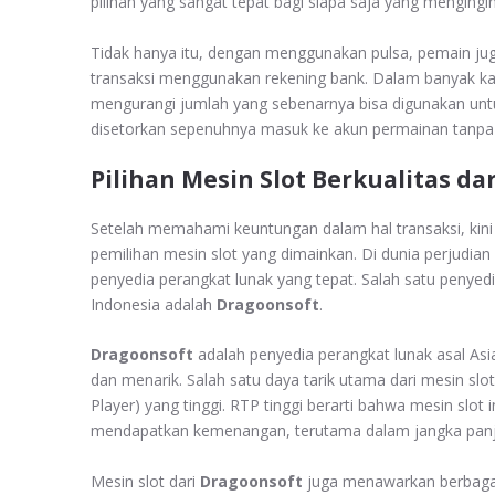
pilihan yang sangat tepat bagi siapa saja yang mengin
Tidak hanya itu, dengan menggunakan pulsa, pemain jug
transaksi menggunakan rekening bank. Dalam banyak kasus
mengurangi jumlah yang sebenarnya bisa digunakan un
disetorkan sepenuhnya masuk ke akun permainan tanpa a
Pilihan Mesin Slot Berkualitas da
Setelah memahami keuntungan dalam hal transaksi, kini sa
pemilihan mesin slot yang dimainkan. Di dunia perjudian
penyedia perangkat lunak yang tepat. Salah satu penyed
Indonesia adalah
Dragoonsoft
.
Dragoonsoft
adalah penyedia perangkat lunak asal Asia
dan menarik. Salah satu daya tarik utama dari mesin sl
Player) yang tinggi. RTP tinggi berarti bahwa mesin slot
mendapatkan kemenangan, terutama dalam jangka panj
Mesin slot dari
Dragoonsoft
juga menawarkan berbagai 