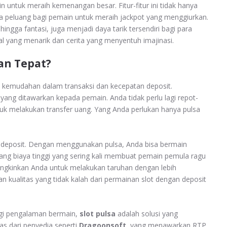
untuk meraih kemenangan besar. Fitur-fitur ini tidak hanya
 peluang bagi pemain untuk meraih jackpot yang menggiurkan.
gga fantasi, juga menjadi daya tarik tersendiri bagi para
 yang menarik dan cerita yang menyentuh imajinasi.
an Tepat?
 kemudahan dalam transaksi dan kecepatan deposit.
yang ditawarkan kepada pemain. Anda tidak perlu lagi repot-
k melakukan transfer uang. Yang Anda perlukan hanya pulsa
ah deposit. Dengan menggunakan pulsa, Anda bisa bermain
ntang biaya tinggi yang sering kali membuat pemain pemula ragu
ngkinkan Anda untuk melakukan taruhan dengan lebih
n kualitas yang tidak kalah dari permainan slot dengan deposit
gi pengalaman bermain,
slot pulsa
adalah solusi yang
as dari penyedia seperti
Dragoonsoft
, yang menawarkan RTP