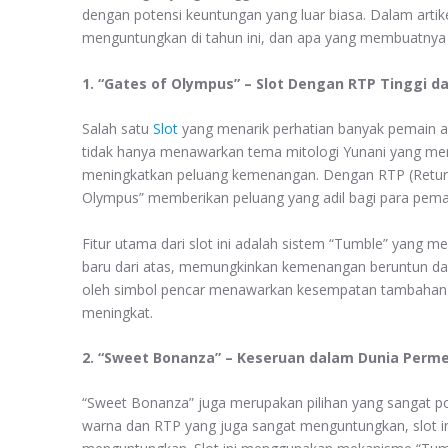
dengan potensi keuntungan yang luar biasa. Dalam artikel
menguntungkan di tahun ini, dan apa yang membuatnya 
1. “Gates of Olympus” – Slot Dengan RTP Tinggi da
Salah satu
Slot
yang menarik perhatian banyak pemain ada
tidak hanya menawarkan tema mitologi Yunani yang memp
meningkatkan peluang kemenangan. Dengan RTP (Return t
Olympus” memberikan peluang yang adil bagi para pema
Fitur utama dari slot ini adalah sistem “Tumble” yang
baru dari atas, memungkinkan kemenangan beruntun dalam 
oleh simbol pencar menawarkan kesempatan tambahan
meningkat.
2. “Sweet Bonanza” – Keseruan dalam Dunia Perm
“Sweet Bonanza” juga merupakan pilihan yang sangat p
warna dan RTP yang juga sangat menguntungkan, slot