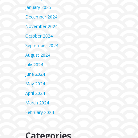
January 2025
December 2024
November 2024
October 2024
September 2024
August 2024
July 2024
June 2024
May 2024
April 2024
March 2024
February 2024
Categories