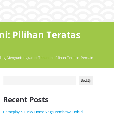
i: Pilihan Teratas
aling Menguntungkan di Tahun Ini: Pilihan Teratas Pemain
Search
Recent Posts
Gameplay 5 Lucky Lions: Singa Pembawa Hoki di