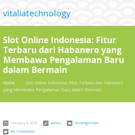
vitaliatechnology
Slot Online Indonesia: Fitur
Terbaru dari Habanero yang
Membawa Pengalaman Baru
dalam Bermain
Home
Slot Online Indonesia: Fitur Terbaru dari Habanero
yang Membawa Pengalaman Baru dalam Bermain
February 6, 2025
admin
Uncategorized
No Comments