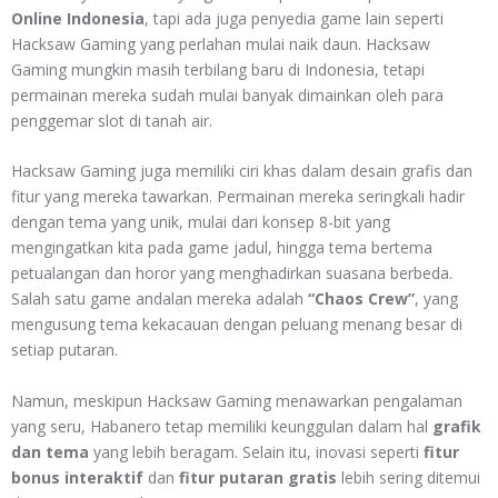
Online Indonesia
, tapi ada juga penyedia game lain seperti
Hacksaw Gaming yang perlahan mulai naik daun. Hacksaw
Gaming mungkin masih terbilang baru di Indonesia, tetapi
permainan mereka sudah mulai banyak dimainkan oleh para
penggemar slot di tanah air.
Hacksaw Gaming juga memiliki ciri khas dalam desain grafis dan
fitur yang mereka tawarkan. Permainan mereka seringkali hadir
dengan tema yang unik, mulai dari konsep 8-bit yang
mengingatkan kita pada game jadul, hingga tema bertema
petualangan dan horor yang menghadirkan suasana berbeda.
Salah satu game andalan mereka adalah
“Chaos Crew”
, yang
mengusung tema kekacauan dengan peluang menang besar di
setiap putaran.
Namun, meskipun Hacksaw Gaming menawarkan pengalaman
yang seru, Habanero tetap memiliki keunggulan dalam hal
grafik
dan tema
yang lebih beragam. Selain itu, inovasi seperti
fitur
bonus interaktif
dan
fitur putaran gratis
lebih sering ditemui