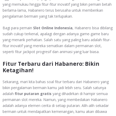
yang memukau hingga fitur-fitur inovatif yang bikin pemain betah
berlama-lama, Habanero terus berusaha untuk memberikan
pengalaman bermain yang tak terlupakan.
Bagi para pemain
Slot Online Indonesia
, Habanero bisa dibilang
sudah cukup terkenal, apalagi dengan adanya game-game baru
yang menarik perhatian. Salah satu yang paling baru adalah fitur-
fitur inovatif yang mereka sematkan dalam permainan slot,
seperti fitur jackpot progresif dan animasi yang luar biasa.
Fitur Terbaru dari Habanero: Bikin
Ketagihan!
Sekarang, mari kita bahas soal fitur terbaru dari Habanero yang
bikin pengalaman bermain kamu jadi lebih seru. Salah satunya
adalah
fitur putaran gratis
yang dihadirkan di hampir semua
permainan slot mereka. Namun, yang membedakan Habanero
adalah adanya elemen cerita di setiap putaran. Alih-alih sekadar
bermain untuk mendapatkan kemenangan, kamu akan dibawa