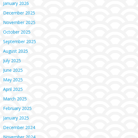
January 2026
December 2025
November 2025
October 2025
September 2025
August 2025
July 2025
June 2025
May 2025
April 2025
March 2025
February 2025
January 2025
December 2024
November 2024