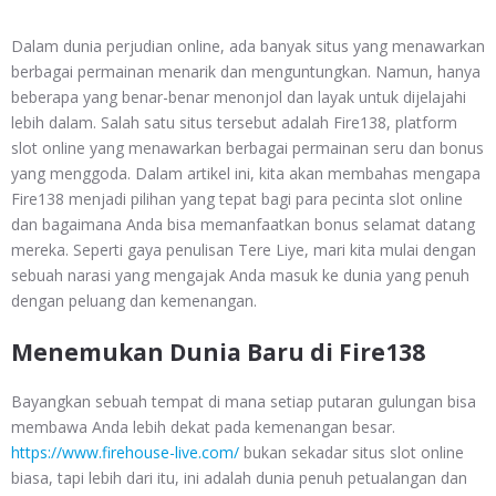
Dalam dunia perjudian online, ada banyak situs yang menawarkan
berbagai permainan menarik dan menguntungkan. Namun, hanya
beberapa yang benar-benar menonjol dan layak untuk dijelajahi
lebih dalam. Salah satu situs tersebut adalah Fire138, platform
slot online yang menawarkan berbagai permainan seru dan bonus
yang menggoda. Dalam artikel ini, kita akan membahas mengapa
Fire138 menjadi pilihan yang tepat bagi para pecinta slot online
dan bagaimana Anda bisa memanfaatkan bonus selamat datang
mereka. Seperti gaya penulisan Tere Liye, mari kita mulai dengan
sebuah narasi yang mengajak Anda masuk ke dunia yang penuh
dengan peluang dan kemenangan.
Menemukan Dunia Baru di Fire138
Bayangkan sebuah tempat di mana setiap putaran gulungan bisa
membawa Anda lebih dekat pada kemenangan besar.
https://www.firehouse-live.com/
bukan sekadar situs slot online
biasa, tapi lebih dari itu, ini adalah dunia penuh petualangan dan