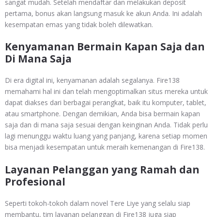
sangat mudah. Setelah mendaftar dan melakukan deposit
pertama, bonus akan langsung masuk ke akun Anda. Ini adalah
kesempatan emas yang tidak boleh dilewatkan.
Kenyamanan Bermain Kapan Saja dan
Di Mana Saja
Di era digital ini, kenyamanan adalah segalanya. Fire138
memahami hal ini dan telah mengoptimalkan situs mereka untuk
dapat diakses dari berbagai perangkat, baik itu komputer, tablet,
atau smartphone. Dengan demikian, Anda bisa bermain kapan
saja dan di mana saja sesuai dengan keinginan Anda. Tidak perlu
lagi menunggu waktu luang yang panjang, karena setiap momen
bisa menjadi kesempatan untuk meraih kemenangan di Fire138.
Layanan Pelanggan yang Ramah dan
Profesional
Seperti tokoh-tokoh dalam novel Tere Liye yang selalu siap
membantu, tim layanan pelanggan di Fire138 juga siap