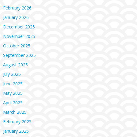
February 2026
January 2026
December 2025
November 2025
October 2025
September 2025
August 2025
July 2025
June 2025
May 2025
April 2025
March 2025
February 2025
January 2025