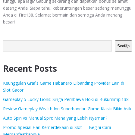
tunggu apa lagi? Gabung sekarang dan dapatkan bonus selamat
datang Anda. Siapa tahu, keberuntungan besar sedang menunggu
Anda di Fire138. Selamat bermain dan semoga Anda menang
besar!
Search
Recent Posts
Keunggulan Grafis Game Habanero Dibanding Provider Lain di
Slot Gacor
Gameplay 5 Lucky Lions: Singa Pembawa Hoki di Bukumimpi138
Review Gameplay Wealth Inn Superbandar: Game Klasik Bikin Asik
Auto Spin vs Manual Spin: Mana yang Lebih Nyaman?
Promo Spesial Hari Kemerdekaan di Slot — Begini Cara
Memanfaatkannya