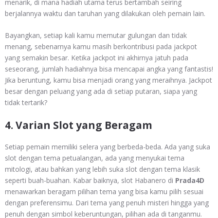
menarik, di mana hadiah utama terus bertambah seiring
berjalannya waktu dan taruhan yang dilakukan oleh pemain lain.
Bayangkan, setiap kali kamu memutar gulungan dan tidak
menang, sebenarnya kamu masih berkontribusi pada jackpot
yang semakin besar. Ketika jackpot ini akhirnya jatuh pada
seseorang, jumlah hadiahnya bisa mencapai angka yang fantastis!
Jika beruntung, kamu bisa menjadi orang yang meraihnya. Jackpot
besar dengan peluang yang ada di setiap putaran, siapa yang
tidak tertarik?
4.
Varian Slot yang Beragam
Setiap pemain memiliki selera yang berbeda-beda. Ada yang suka
slot dengan tema petualangan, ada yang menyukai tema
mitologi, atau bahkan yang lebih suka slot dengan tema klasik
seperti buah-buahan. Kabar baiknya, slot Habanero di
Prada4D
menawarkan beragam pilihan tema yang bisa kamu pilih sesuai
dengan preferensimu. Dari tema yang penuh misteri hingga yang
penuh dengan simbol keberuntungan, pilihan ada di tanganmu.