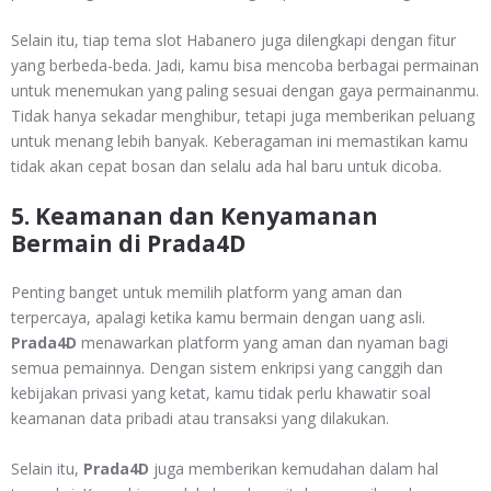
Selain itu, tiap tema slot Habanero juga dilengkapi dengan fitur
yang berbeda-beda. Jadi, kamu bisa mencoba berbagai permainan
untuk menemukan yang paling sesuai dengan gaya permainanmu.
Tidak hanya sekadar menghibur, tetapi juga memberikan peluang
untuk menang lebih banyak. Keberagaman ini memastikan kamu
tidak akan cepat bosan dan selalu ada hal baru untuk dicoba.
5.
Keamanan dan Kenyamanan
Bermain di Prada4D
Penting banget untuk memilih platform yang aman dan
terpercaya, apalagi ketika kamu bermain dengan uang asli.
Prada4D
menawarkan platform yang aman dan nyaman bagi
semua pemainnya. Dengan sistem enkripsi yang canggih dan
kebijakan privasi yang ketat, kamu tidak perlu khawatir soal
keamanan data pribadi atau transaksi yang dilakukan.
Selain itu,
Prada4D
juga memberikan kemudahan dalam hal