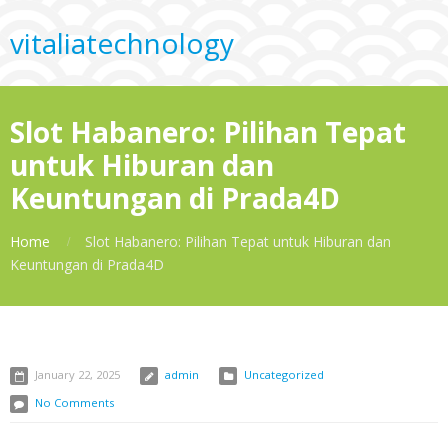
vitaliatechnology
Slot Habanero: Pilihan Tepat
untuk Hiburan dan
Keuntungan di Prada4D
Home
Slot Habanero: Pilihan Tepat untuk Hiburan dan
Keuntungan di Prada4D
January 22, 2025
admin
Uncategorized
No Comments