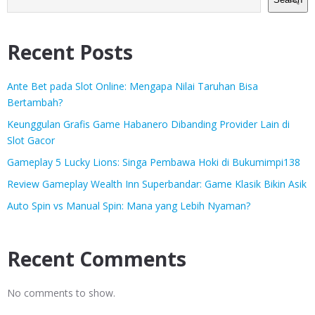
Recent Posts
Ante Bet pada Slot Online: Mengapa Nilai Taruhan Bisa
Bertambah?
Keunggulan Grafis Game Habanero Dibanding Provider Lain di
Slot Gacor
Gameplay 5 Lucky Lions: Singa Pembawa Hoki di Bukumimpi138
Review Gameplay Wealth Inn Superbandar: Game Klasik Bikin Asik
Auto Spin vs Manual Spin: Mana yang Lebih Nyaman?
Recent Comments
No comments to show.