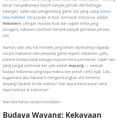
besar menjadikannya favorit banyak pemain dari berbagai
kalangan. Salah satu pengembang game slot yang cukup
bonus
new member 100
populer di Asia, termasuk Indonesia, adalah
Habanero
. Dengan reputasi kuat dan ragam tema yang
beragam, Habanero berhasil menarik banyak perhatian pecinta
slot.
Namun, ada satu hal menarik yang belum sepenuhnya digarap
secara maksimal oleh penyedia game seperti Habanero, yaitu
potensi budaya lokal sebagai inspirasi tema permainan. Salah satu
yang sangat potensial dan unik adalah
wayang
— warisan
budaya Indonesia yang kaya makna dan penuh cerita epik. Lalu,
bagaimana jika Habanero mengembangkan slot bertema
wayang? Apakah ini ide realistis? Dan apa potensi pasar serta
daya tariknya di Indonesia?
Mari kita bahas secara mendalam.
Budaya Wayang: Kekayaan