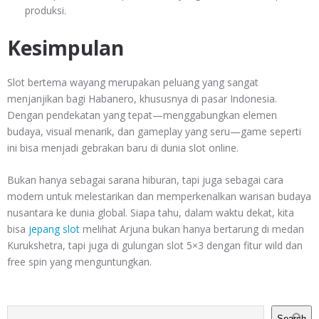
produksi.
Kesimpulan
Slot bertema wayang merupakan peluang yang sangat
menjanjikan bagi Habanero, khususnya di pasar Indonesia.
Dengan pendekatan yang tepat—menggabungkan elemen
budaya, visual menarik, dan gameplay yang seru—game seperti
ini bisa menjadi gebrakan baru di dunia slot online.
Bukan hanya sebagai sarana hiburan, tapi juga sebagai cara
modern untuk melestarikan dan memperkenalkan warisan budaya
nusantara ke dunia global. Siapa tahu, dalam waktu dekat, kita
bisa
jepang slot
melihat Arjuna bukan hanya bertarung di medan
Kurukshetra, tapi juga di gulungan slot 5×3 dengan fitur wild dan
free spin yang menguntungkan.
Search