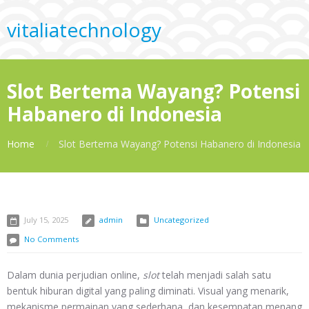
vitaliatechnology
Slot Bertema Wayang? Potensi
Habanero di Indonesia
Home
Slot Bertema Wayang? Potensi Habanero di Indonesia
July 15, 2025
admin
Uncategorized
No Comments
Dalam dunia perjudian online,
slot
telah menjadi salah satu
bentuk hiburan digital yang paling diminati. Visual yang menarik,
mekanisme permainan yang sederhana, dan kesempatan menang