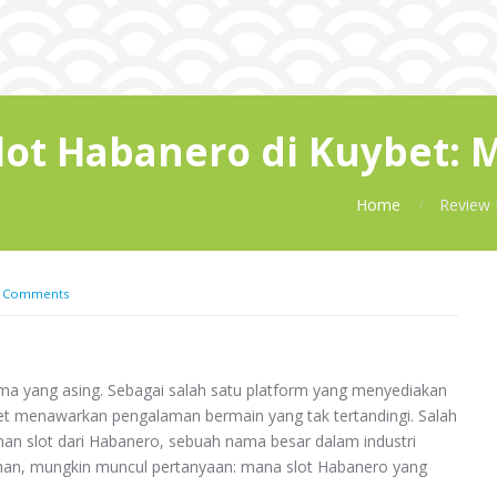
ot Habanero di Kuybet: 
Home
Review 
 Comments
a yang asing. Sebagai salah satu platform yang menyediakan
et menawarkan pengalaman bermain yang tak tertandingi. Salah
inan slot dari Habanero, sebuah nama besar dalam industri
ihan, mungkin muncul pertanyaan: mana slot Habanero yang