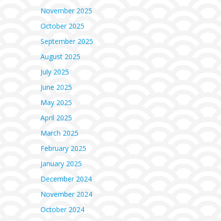
November 2025
October 2025
September 2025
August 2025
July 2025
June 2025
May 2025
April 2025
March 2025
February 2025
January 2025
December 2024
November 2024
October 2024