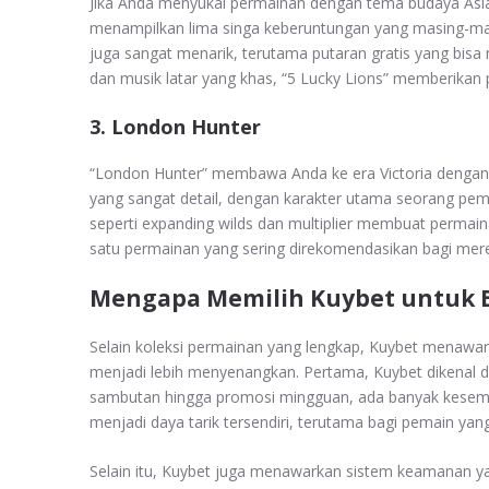
Jika Anda menyukai permainan dengan tema budaya Asia, 
menampilkan lima singa keberuntungan yang masing-masi
juga sangat menarik, terutama putaran gratis yang b
dan musik latar yang khas, “5 Lucky Lions” memberika
3.
London Hunter
“London Hunter” membawa Anda ke era Victoria dengan n
yang sangat detail, dengan karakter utama seorang pem
seperti expanding wilds dan multiplier membuat permain
satu permainan yang sering direkomendasikan bagi mer
Mengapa Memilih Kuybet untuk B
Selain koleksi permainan yang lengkap, Kuybet menaw
menjadi lebih menyenangkan. Pertama, Kuybet dikenal
sambutan hingga promosi mingguan, ada banyak kesempa
menjadi daya tarik tersendiri, terutama bagi pemain y
Selain itu, Kuybet juga menawarkan sistem keamanan yan