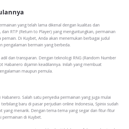
ulannya
ermainan yang telah lama dikenal dengan kualitas dan
ik, dan RTP (Return to Player) yang menguntungkan, permainan
ara pemain. Di Kuybet, Anda akan menemukan berbagai judul
an pengalaman bermain yang berbeda.
ng adil dan transparan. Dengan teknologi RNG (Random Number
lot Habanero dijamin keadilannya. Inilah yang membuat
rpengalaman maupun pemula.
Habanero. Salah satu penyedia permainan yang juga mulai
 terbilang baru di pasar perjudian online Indonesia, Spinix sudah
 yang menarik. Dengan tema-tema yang segar dan fitur-fitur
i permainan di Kuybet.