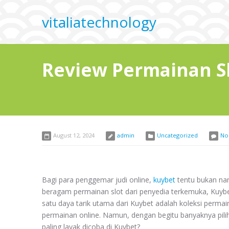
vitaliatechnology
Review Permainan Sl
August 12, 2024
admin
Uncategorized
No
Bagi para penggemar judi online,
kuybet
tentu bukan nam
beragam permainan slot dari penyedia terkemuka, Kuyb
satu daya tarik utama dari Kuybet adalah koleksi perma
permainan online. Namun, dengan begitu banyaknya pil
paling layak dicoba di Kuybet?