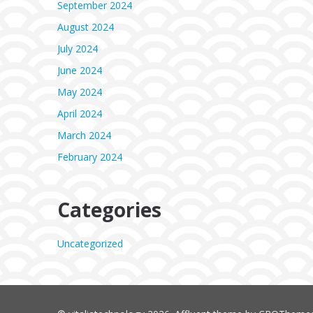
September 2024
August 2024
July 2024
June 2024
May 2024
April 2024
March 2024
February 2024
Categories
Uncategorized