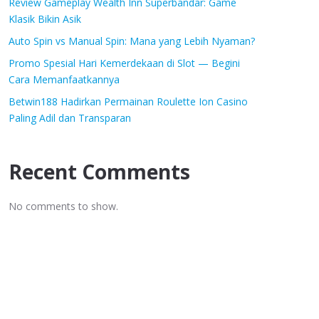
Review Gameplay Wealth Inn Superbandar: Game
Klasik Bikin Asik
Auto Spin vs Manual Spin: Mana yang Lebih Nyaman?
Promo Spesial Hari Kemerdekaan di Slot — Begini
Cara Memanfaatkannya
Betwin188 Hadirkan Permainan Roulette Ion Casino
Paling Adil dan Transparan
Recent Comments
No comments to show.