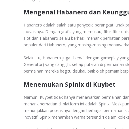
Mengenal Habanero dan Keungg
Habanero adalah salah satu penyedia perangkat lunak p
inovasinya. Dengan grafis yang memukau, fitur-fitur un
slot dari Habanero selalu berhasil menarik perhatian p
populer dari Habanero, yang masing-masing menawark
Selain itu, Habanero juga dikenal dengan gameplay ya
Generator) yang canggih, setiap putaran di permainan s
permainan mereka begitu disukai, baik oleh pemain be
Menemukan Spinix di Kuybet
Namun, Kuybet tidak hanya menawarkan permainan dari 
menarik perhatian di platform ini adalah Spinix. Meskipun
menunjukkan potensinya dengan berbagai permainan slot
inovatif, Spinix menambah warna tersendiri dalam koleks