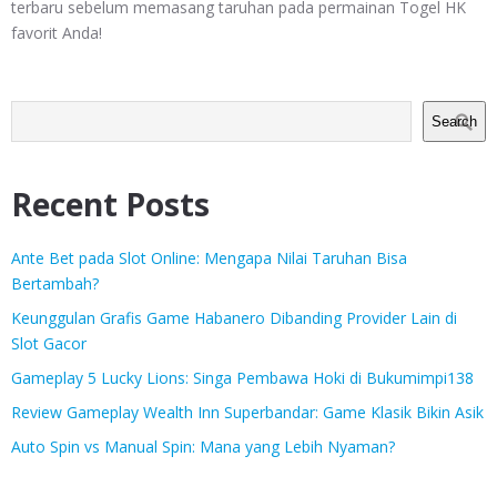
terbaru sebelum memasang taruhan pada permainan Togel HK
favorit Anda!
Search
Recent Posts
Ante Bet pada Slot Online: Mengapa Nilai Taruhan Bisa
Bertambah?
Keunggulan Grafis Game Habanero Dibanding Provider Lain di
Slot Gacor
Gameplay 5 Lucky Lions: Singa Pembawa Hoki di Bukumimpi138
Review Gameplay Wealth Inn Superbandar: Game Klasik Bikin Asik
Auto Spin vs Manual Spin: Mana yang Lebih Nyaman?