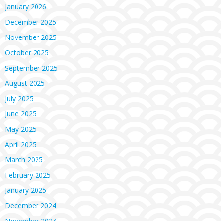
January 2026
December 2025
November 2025
October 2025
September 2025
August 2025
July 2025
June 2025
May 2025
April 2025
March 2025
February 2025
January 2025
December 2024
November 2024