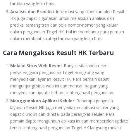
taruhan yang lebih baik.
Analisis dan Prediksi
: Informasi yang diberikan oleh Result
HK juga dapat digunakan untuk melakukan analisis dan
prediksi tentang tren dan pola nomor-nomor yang keluar
dalam pengundian Togel HK. Hal ini membantu para pemain
dalam membuat strategi taruhan yang lebih baik.
Cara Mengakses Result HK Terbaru
Melalui Situs Web Resmi
: Banyak situs web resmi
penyelenggara pengundian Togel Hongkong yang
menyediakan layanan Result HK. Para pemain dapat
mengunjungi situs web ini dan mencari bagian yang
menyediakan update terbaru tentang hasil pengundian.
Menggunakan Aplikasi Seluler
: Beberapa penyedia
layanan Result HK juga menyediakan aplikasi seluler yang
dapat diunduh dan diinstal pada perangkat seluler. Para
pemain dapat mengunduh aplikasi ini dan memperoleh update
terkini tentang hasil pengundian Togel HK langsung melalui