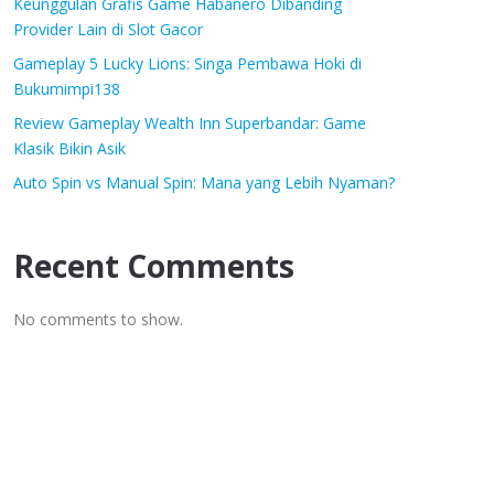
Keunggulan Grafis Game Habanero Dibanding
Provider Lain di Slot Gacor
Gameplay 5 Lucky Lions: Singa Pembawa Hoki di
Bukumimpi138
Review Gameplay Wealth Inn Superbandar: Game
Klasik Bikin Asik
Auto Spin vs Manual Spin: Mana yang Lebih Nyaman?
Recent Comments
No comments to show.