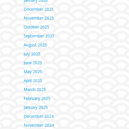
January 2026
December 2025
November 2025
October 2025
September 2025
August 2025
July 2025
June 2025
May 2025
April 2025
March 2025
February 2025
January 2025
December 2024
November 2024