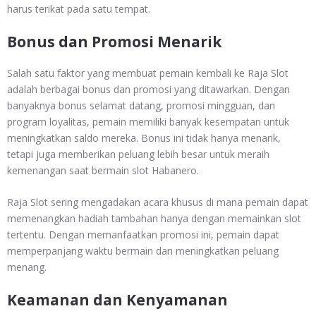
harus terikat pada satu tempat.
Bonus dan Promosi Menarik
Salah satu faktor yang membuat pemain kembali ke Raja Slot
adalah berbagai bonus dan promosi yang ditawarkan. Dengan
banyaknya bonus selamat datang, promosi mingguan, dan
program loyalitas, pemain memiliki banyak kesempatan untuk
meningkatkan saldo mereka. Bonus ini tidak hanya menarik,
tetapi juga memberikan peluang lebih besar untuk meraih
kemenangan saat bermain slot Habanero.
Raja Slot sering mengadakan acara khusus di mana pemain dapat
memenangkan hadiah tambahan hanya dengan memainkan slot
tertentu. Dengan memanfaatkan promosi ini, pemain dapat
memperpanjang waktu bermain dan meningkatkan peluang
menang.
Keamanan dan Kenyamanan