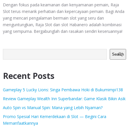
Dengan fokus pada keamanan dan kenyamanan pemain, Raja
Slot terus menarik perhatian dan kepercayaan pemain. Bagi Anda
yang mencari pengalaman bermain slot yang seru dan
menguntungkan, Raja Slot dan slot Habanero adalah kombinasi
yang sempurna. Bergabunglah dan rasakan sendiri keseruannya!
Search
Recent Posts
Gameplay 5 Lucky Lions: Singa Pembawa Hoki di Bukumimpi138
Review Gameplay Wealth Inn Superbandar: Game Klasik Bikin Asik
Auto Spin vs Manual Spin: Mana yang Lebih Nyaman?
Promo Spesial Hari Kemerdekaan di Slot — Begini Cara
Memanfaatkannya