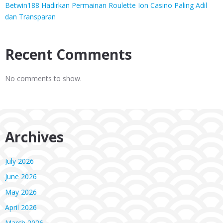
Betwin188 Hadirkan Permainan Roulette Ion Casino Paling Adil
dan Transparan
Recent Comments
No comments to show.
Archives
July 2026
June 2026
May 2026
April 2026
March 2026