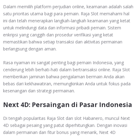
Dalam memilih platform perjudian online, keamanan adalah salah
satu prioritas utama bagi para pemain. Raja Slot memahami hal
ini dan telah menerapkan langkah-langkah keamanan yang ketat
untuk melindungi data dan informasi pribadi pemain. Sistem
enkripsi yang canggih dan prosedur verifikasi yang ketat
memastikan bahwa setiap transaksi dan aktivitas permainan
berlangsung dengan aman.
Rasa nyaman ini sangat penting bagi pemain Indonesia, yang
cenderung lebih berhati-hati dalam bertransaksi online. Raja Slot
memberikan jaminan bahwa pengalaman bermain Anda akan
bebas dari kekhawatiran, memungkinkan Anda untuk fokus pada
kesenangan dan strategi permainan.
Next 4D: Persaingan di Pasar Indonesia
Di tengah popularitas Raja Slot dan slot Habanero, muncul Next
4D sebagai pesaing yang patut diperhitungkan. Dengan inovasi
dalam permainan dan fitur bonus yang menarik, Next 4D