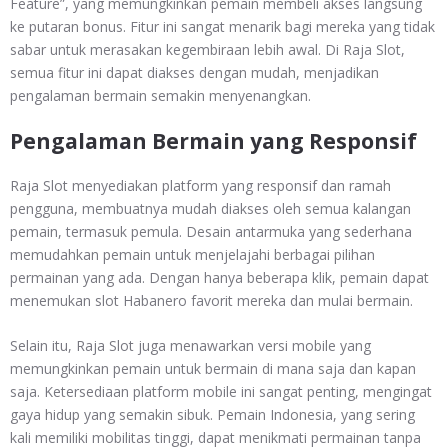
Feature”, yang memungkinkan pemain membeli akses langsung
ke putaran bonus. Fitur ini sangat menarik bagi mereka yang tidak
sabar untuk merasakan kegembiraan lebih awal. Di Raja Slot,
semua fitur ini dapat diakses dengan mudah, menjadikan
pengalaman bermain semakin menyenangkan.
Pengalaman Bermain yang Responsif
Raja Slot menyediakan platform yang responsif dan ramah
pengguna, membuatnya mudah diakses oleh semua kalangan
pemain, termasuk pemula. Desain antarmuka yang sederhana
memudahkan pemain untuk menjelajahi berbagai pilihan
permainan yang ada. Dengan hanya beberapa klik, pemain dapat
menemukan slot Habanero favorit mereka dan mulai bermain.
Selain itu, Raja Slot juga menawarkan versi mobile yang
memungkinkan pemain untuk bermain di mana saja dan kapan
saja. Ketersediaan platform mobile ini sangat penting, mengingat
gaya hidup yang semakin sibuk. Pemain Indonesia, yang sering
kali memiliki mobilitas tinggi, dapat menikmati permainan tanpa