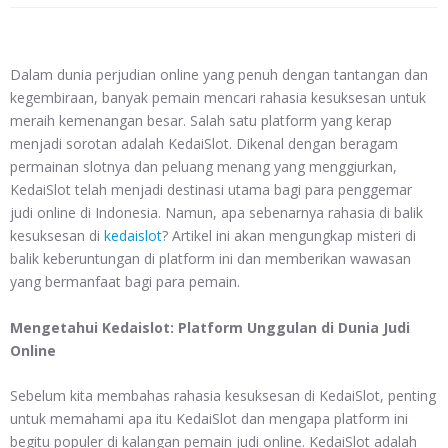
Dalam dunia perjudian online yang penuh dengan tantangan dan
kegembiraan, banyak pemain mencari rahasia kesuksesan untuk
meraih kemenangan besar. Salah satu platform yang kerap
menjadi sorotan adalah KedaiSlot. Dikenal dengan beragam
permainan slotnya dan peluang menang yang menggiurkan,
KedaiSlot telah menjadi destinasi utama bagi para penggemar
judi online di Indonesia. Namun, apa sebenarnya rahasia di balik
kesuksesan di
kedaislot
? Artikel ini akan mengungkap misteri di
balik keberuntungan di platform ini dan memberikan wawasan
yang bermanfaat bagi para pemain.
Mengetahui Kedaislot: Platform Unggulan di Dunia Judi
Online
Sebelum kita membahas rahasia kesuksesan di KedaiSlot, penting
untuk memahami apa itu KedaiSlot dan mengapa platform ini
begitu populer di kalangan pemain judi online. KedaiSlot adalah