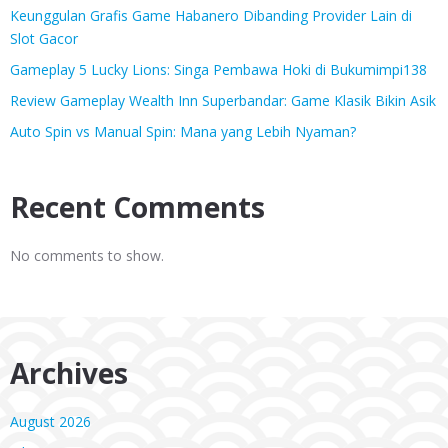
Keunggulan Grafis Game Habanero Dibanding Provider Lain di
Slot Gacor
Gameplay 5 Lucky Lions: Singa Pembawa Hoki di Bukumimpi138
Review Gameplay Wealth Inn Superbandar: Game Klasik Bikin Asik
Auto Spin vs Manual Spin: Mana yang Lebih Nyaman?
Recent Comments
No comments to show.
Archives
August 2026