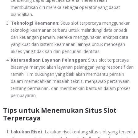
cenderung dapat dipercaya karena mereka telah
membuktikan diri mereka sebagai operator yang dapat
diandalkan.
Teknologi Keamanan
: Situs slot terpercaya menggunakan
teknologi keamanan terbaru untuk melindungi data pribadi
dan keuangan pemain. Mereka menggunakan enkripsi data
yang kuat dan sistem keamanan lainnya untuk mencegah
akses yang tidak sah dan pencurian identitas.
Ketersediaan Layanan Pelanggan
: Situs slot terpercaya
biasanya menyediakan layanan pelanggan yang responsif dan
ramah. Tim dukungan yang baik akan membantu pemain
dalam memecahkan masalah teknis, menjawab pertanyaan
tentang permainan, dan memberikan bantuan dalam proses
pembayaran.
Tips untuk Menemukan Situs Slot
Terpercaya
Lakukan Riset
: Lakukan riset tentang situs slot yang tersedia