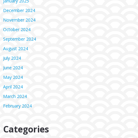
January 2025
December 2024
November 2024
October 2024
September 2024
August 2024
July 2024
June 2024
May 2024
April 2024
March 2024
February 2024
Categories