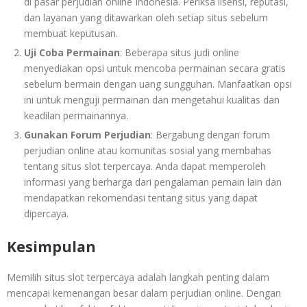
di pasar perjudian online Indonesia. Periksa lisensi, reputasi,
dan layanan yang ditawarkan oleh setiap situs sebelum
membuat keputusan.
Uji Coba Permainan
: Beberapa situs judi online
menyediakan opsi untuk mencoba permainan secara gratis
sebelum bermain dengan uang sungguhan. Manfaatkan opsi
ini untuk menguji permainan dan mengetahui kualitas dan
keadilan permainannya.
Gunakan Forum Perjudian
: Bergabung dengan forum
perjudian online atau komunitas sosial yang membahas
tentang situs slot terpercaya. Anda dapat memperoleh
informasi yang berharga dari pengalaman pemain lain dan
mendapatkan rekomendasi tentang situs yang dapat
dipercaya.
Kesimpulan
Memilih situs slot terpercaya adalah langkah penting dalam
mencapai kemenangan besar dalam perjudian online. Dengan