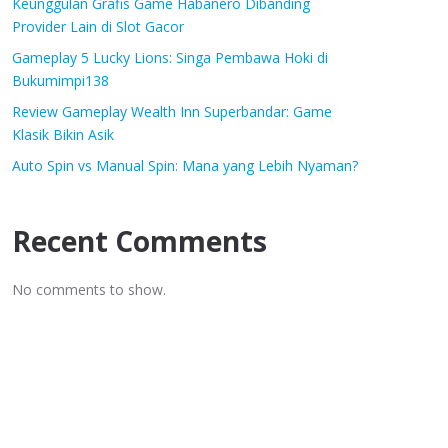
Keunggulan Grafis Game Habanero Dibanding
Provider Lain di Slot Gacor
Gameplay 5 Lucky Lions: Singa Pembawa Hoki di
Bukumimpi138
Review Gameplay Wealth Inn Superbandar: Game
Klasik Bikin Asik
Auto Spin vs Manual Spin: Mana yang Lebih Nyaman?
Recent Comments
No comments to show.