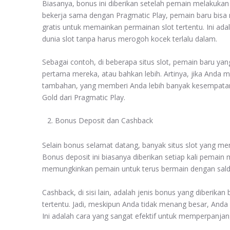
Biasanya, bonus ini diberikan setelah pemain melakukan
bekerja sama dengan Pragmatic Play, pemain baru bis
gratis untuk memainkan permainan slot tertentu. Ini a
dunia slot tanpa harus merogoh kocek terlalu dalam.
Sebagai contoh, di beberapa situs slot, pemain baru y
pertama mereka, atau bahkan lebih. Artinya, jika Anda
tambahan, yang memberi Anda lebih banyak kesempata
Gold dari Pragmatic Play.
Bonus Deposit dan Cashback
Selain bonus selamat datang, banyak situs slot yang m
Bonus deposit ini biasanya diberikan setiap kali pemain
memungkinkan pemain untuk terus bermain dengan saldo
Cashback, di sisi lain, adalah jenis bonus yang diberik
tertentu. Jadi, meskipun Anda tidak menang besar, Anda
Ini adalah cara yang sangat efektif untuk memperpanjang