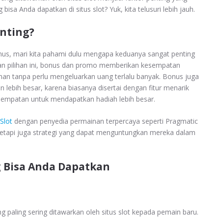
isa Anda dapatkan di situs slot? Yuk, kita telusuri lebih jauh.
nting?
s, mari kita pahami dulu mengapa keduanya sangat penting
gan pilihan ini, bonus dan promo memberikan kesempatan
n tanpa perlu mengeluarkan uang terlalu banyak. Bonus juga
ebih besar, karena biasanya disertai dengan fitur menarik
 kesempatan untuk mendapatkan hadiah lebih besar.
 Slot
dengan penyedia permainan terpercaya seperti Pragmatic
etapi juga strategi yang dapat menguntungkan mereka dalam
g Bisa Anda Dapatkan
 paling sering ditawarkan oleh situs slot kepada pemain baru.