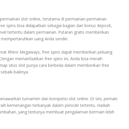
i permainan slot online, terutama di permainan-permainan
ree spins bisa didapatkan sebagai bagian dari bonus deposit,
evel tertentu dalam permainan. Putaran gratis memberikan
 mempertaruhkan uang Anda sendiri.
eat Rhino Megaways, free spins dapat memberikan peluang
Dengan memanfaatkan free spins ini, Anda bisa meraih
ap situs slot punya cara berbeda dalam memberikan free
sebaik-baiknya.
enawarkan turnamen dan kompetisi slot online. Di sini, pemain
raih kemenangan terbanyak dalam periode tertentu. Hadiah
 tambahan, yang tentunya membuat pengalaman bermain lebih