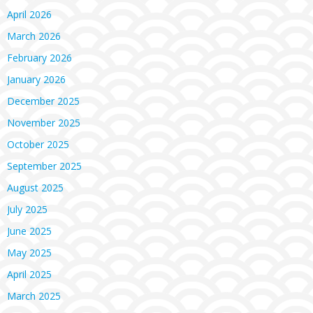
April 2026
March 2026
February 2026
January 2026
December 2025
November 2025
October 2025
September 2025
August 2025
July 2025
June 2025
May 2025
April 2025
March 2025