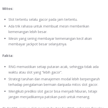
Mitos:
Slot tertentu selalu gacor pada jam tertentu.
Ada trik rahasia untuk membuat mesin memberikan
kemenangan lebih besar.
Mesin yang sering membayar kemenangan kecil akan
membayar jackpot besar selanjutnya.
Fakta:
RNG memastikan setiap putaran acak, sehingga tidak ada
waktu atau slot yang “lebih gacor”.
Strategi taruhan dan manajemen modal lebih berpengaruh
terhadap pengalaman bermain daripada mitos slot gacor.
Mengikuti prediksi slot gacor bisa menjadi hiburan, tetapi
jangan menjadikannya patokan pasti untuk menang.