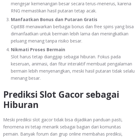
mengejar kemenangan besar secara terus-menerus, karena
RNG memastikan hasil putaran tetap acak.
Manfaatkan Bonus dan Putaran Gratis
Cipit88 menawarkan berbagai bonus dan free spins yang bisa
dimanfaatkan untuk bermain lebih lama dan meningkatkan
peluang menang tanpa risiko besar.
Nikmati Proses Bermain
Slot harus tetap dianggap sebagai hiburan. Fokus pada
keseruan, animasi, dan fitur interaktif membuat pengalaman
bermain lebih menyenangkan, meski hasil putaran tidak selalu
menang besar.
Prediksi Slot Gacor sebagai
Hiburan
Meski prediksi slot gacor tidak bisa dijadikan panduan pasti,
fenomena ini tetap menarik sebagai bagian dari komunitas
pemain. Banyak forum dan grup online membahas prediksi,