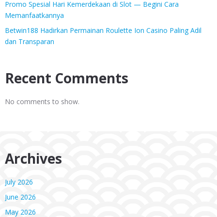
Promo Spesial Hari Kemerdekaan di Slot — Begini Cara
Memanfaatkannya
Betwin188 Hadirkan Permainan Roulette Ion Casino Paling Adil
dan Transparan
Recent Comments
No comments to show.
Archives
July 2026
June 2026
May 2026