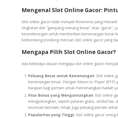
Mengenal Slot Online Gacor: Pi
Slot online gacor telah menjadi fenomena yang menarik p
singkatan dari “gampang menang besar” atau “gacor”, y
kecenderungan untuk memberikan kemenangan besar k
berbondong-bondong mencari slot online gacor yang 
Mengapa Pilih Slot Online Gacor?
Ada beberapa alasan mengapa slot online gacor menjadi
Peluang Besar untuk Kemenangan
: Slot online
kemenangan besar. Dengan Return to Player (RTP) yan
harapan bagi pemain untuk memenangkan hadiah y
Fitur Bonus yang Menguntungkan
: Slot online g
menguntungkan, seperti putaran gratis, simbol liar, d
keseruan bermain, tetapi juga peluang pemain untu
Popularitas yang Tinggi
: Slot online gacor sering