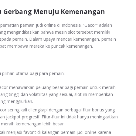
ntu Gerbang Menuju Kemenangan
erhatian pemain judi online di Indonesia. “Gacor” adalah
ang mengindikasikan bahwa mesin slot tersebut memiliki
epada pemain. Dalam upaya mencari kemenangan, pemain
dapat membawa mereka ke puncak kemenangan.
 pilihan utama bagi para pemain:
 gacor menawarkan peluang besar bagi pemain untuk meraih
g tinggi dan volatilitas yang sesuai, slot ini memberikan
ang menggiurkan.
acor sering kali dilengkapi dengan berbagai fitur bonus yang
an jackpot progresif. Fitur-fitur ini tidak hanya meningkatkan
k meraih kemenangan lebih besar.
 kali menjadi favorit di kalangan pemain judi online karena