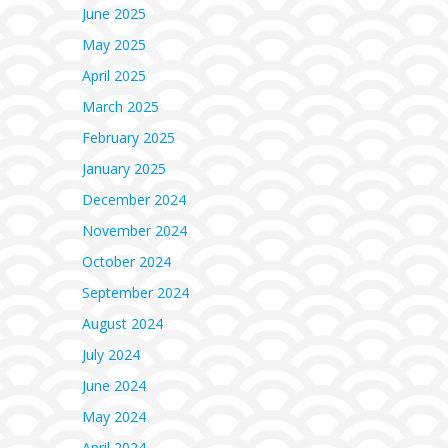
June 2025
May 2025
April 2025
March 2025
February 2025
January 2025
December 2024
November 2024
October 2024
September 2024
August 2024
July 2024
June 2024
May 2024
April 2024