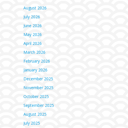
August 2026
July 2026
June 2026
May 2026
April 2026
March 2026
February 2026
January 2026
December 2025
November 2025
October 2025
September 2025
August 2025
July 2025