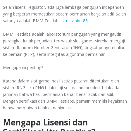
Selain lisensi regulator, ada juga lembaga pengujian independen
yang berperan memastikan sistem permainan berjalan adil. Salah
satunya adalah
BMM Testlabs
situs vipbet88
.
BMM Testlabs adalah laboratorium pengujian yang mengaudit
perangkat lunak perjudian, termasuk slot game. Mereka menguji
sistem Random Number Generator (RNG), tingkat pengembalian
ke pemain (RTP), serta integritas algoritma permainan.
Mengapa ini penting?
Karena dalam slot game, hasil setiap putaran ditentukan oleh
sistem RNG. Jika RNG tidak diuji secara independen, tidak ada
jaminan bahwa hasil permainan benar-benar acak dan adil.
Dengan sertifikasi dari BMM Testlabs, pemain memiliki keyakinan
bahwa permainan tidak dimanipulasi.
Mengapa Lisensi dan