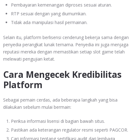
Pembayaran kemenangan diproses sesuai aturan.
RTP sesuai dengan yang diumumkan.
Tidak ada manipulasi hasil permainan.
Selain itu, platform berlisensi cenderung bekerja sama dengan
penyedia perangkat lunak ternama. Penyedia ini juga menjaga
reputasi mereka dengan memastikan setiap slot game telah
melewati pengujian ketat.
Cara Mengecek Kredibilitas
Platform
Sebagai pemain cerdas, ada beberapa langkah yang bisa
dilakukan sebelum mulai bermain:
Periksa informasi lisensi di bagian bawah situs.
Pastikan ada keterangan regulator resmi seperti PAGCOR.
Cari informasi tentang sertifikasi audit dari lembaga