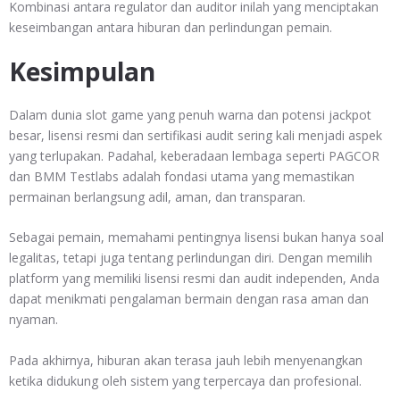
Kombinasi antara regulator dan auditor inilah yang menciptakan
keseimbangan antara hiburan dan perlindungan pemain.
Kesimpulan
Dalam dunia slot game yang penuh warna dan potensi jackpot
besar, lisensi resmi dan sertifikasi audit sering kali menjadi aspek
yang terlupakan. Padahal, keberadaan lembaga seperti PAGCOR
dan BMM Testlabs adalah fondasi utama yang memastikan
permainan berlangsung adil, aman, dan transparan.
Sebagai pemain, memahami pentingnya lisensi bukan hanya soal
legalitas, tetapi juga tentang perlindungan diri. Dengan memilih
platform yang memiliki lisensi resmi dan audit independen, Anda
dapat menikmati pengalaman bermain dengan rasa aman dan
nyaman.
Pada akhirnya, hiburan akan terasa jauh lebih menyenangkan
ketika didukung oleh sistem yang terpercaya dan profesional.