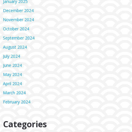
January 2025
December 2024
November 2024
October 2024
September 2024
August 2024
July 2024
June 2024
May 2024
April 2024
March 2024
February 2024
Categories