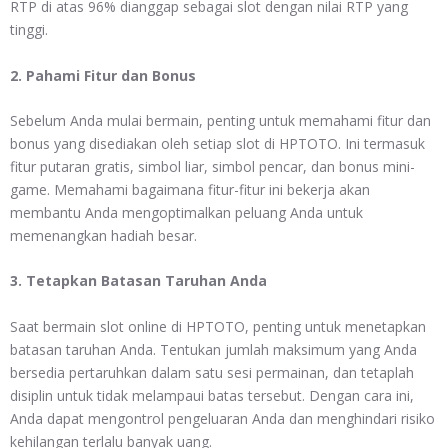
RTP di atas 96% dianggap sebagai slot dengan nilai RTP yang
tinggi.
2. Pahami Fitur dan Bonus
Sebelum Anda mulai bermain, penting untuk memahami fitur dan
bonus yang disediakan oleh setiap slot di HPTOTO. Ini termasuk
fitur putaran gratis, simbol liar, simbol pencar, dan bonus mini-
game. Memahami bagaimana fitur-fitur ini bekerja akan
membantu Anda mengoptimalkan peluang Anda untuk
memenangkan hadiah besar.
3. Tetapkan Batasan Taruhan Anda
Saat bermain slot online di HPTOTO, penting untuk menetapkan
batasan taruhan Anda. Tentukan jumlah maksimum yang Anda
bersedia pertaruhkan dalam satu sesi permainan, dan tetaplah
disiplin untuk tidak melampaui batas tersebut. Dengan cara ini,
Anda dapat mengontrol pengeluaran Anda dan menghindari risiko
kehilangan terlalu banyak uang.