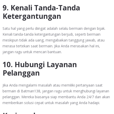
9. Kenali Tanda-Tanda
Ketergantungan
Satu hal yang perlu diingat adalah selalu bermain dengan bijak.
Kenali tanda-tanda ketergantungan berjudi, seperti bermain
meskipun tidak ada uang, mengabaikan tanggung jawab, atau
merasa tertekan saat bermain. Jika Anda merasakan hal ini,
jangan ragu untuk mencari bantuan.
10. Hubungi Layanan
Pelanggan
Jika Anda mengalami masalah atau memiliki pertanyaan saat
bermain di Batman138, jangan ragu untuk menghubungi layanan
pelanggan. Mereka biasanya siap membantu Anda 24/7 dan akan
memberikan solusi cepat untuk masalah yang Anda hadapi.