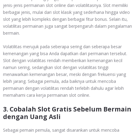
jenis-jenis permainan slot online dan volatilitasnya. Slot memiliki
berbagai jenis, mulai dari slot klasik yang sederhana hingga video
slot yang lebih kompleks dengan berbagai fitur bonus. Selain itu,
volatilitas permainan juga sangat berpengaruh dalam pengalaman
bermain.
Volatilitas merujuk pada seberapa sering dan seberapa besar
kemenangan yang bisa Anda dapatkan dari permainan tersebut.
Slot dengan volatilitas rendah memberikan kemenangan kecil
namun sering, sedangkan slot dengan volatilitas tinggi
menawarkan kemenangan besar, meski dengan frekuensi yang
lebih jarang. Sebagai pemula, ada baiknya untuk mencoba
permainan dengan volatilitas rendah terlebih dahulu agar lebih
memahami cara kerja permainan slot online.
3. Cobalah Slot Gratis Sebelum Bermain
dengan Uang Asli
Sebagai pemain pemula, sangat disarankan untuk mencoba