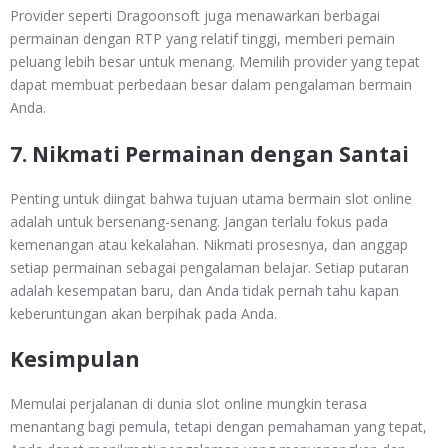
Provider seperti Dragoonsoft juga menawarkan berbagai
permainan dengan RTP yang relatif tinggi, memberi pemain
peluang lebih besar untuk menang. Memilih provider yang tepat
dapat membuat perbedaan besar dalam pengalaman bermain
Anda.
7. Nikmati Permainan dengan Santai
Penting untuk diingat bahwa tujuan utama bermain slot online
adalah untuk bersenang-senang. Jangan terlalu fokus pada
kemenangan atau kekalahan. Nikmati prosesnya, dan anggap
setiap permainan sebagai pengalaman belajar. Setiap putaran
adalah kesempatan baru, dan Anda tidak pernah tahu kapan
keberuntungan akan berpihak pada Anda.
Kesimpulan
Memulai perjalanan di dunia slot online mungkin terasa
menantang bagi pemula, tetapi dengan pemahaman yang tepat,