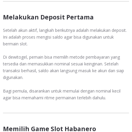
Melakukan Deposit Pertama
Setelah akun aktif, langkah berikutnya adalah melakukan deposit.
Ini adalah proses mengisi saldo agar bisa digunakan untuk
bermain slot.
Di dewitogel, pemain bisa memilih metode pembayaran yang
tersedia dan memasukkan nominal sesuai keinginan. Setelah
transaksi berhasil, saldo akan langsung masuk ke akun dan siap
digunakan.
Bagi pemula, disarankan untuk memulai dengan nominal kecil
agar bisa memahami ritme permainan terlebih dahulu.
Memilih Game Slot Habanero