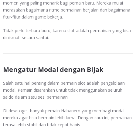
momen yang paling menarik bagi pemain baru. Mereka mulai
merasakan bagaimana ritme permainan berjalan dan bagaimana
fitur-fitur dalam game bekerja.
Tidak perlu terburu-buru, karena slot adalah permainan yang bisa
dinikmati secara santai.
Mengatur Modal dengan Bijak
Salah satu hal penting dalam bermain slot adalah pengelolaan
modal. Pemain disarankan untuk tidak menggunakan seluruh
saldo dalam satu sesi permainan.
Di dewitogel, banyak pemain Habanero yang membagi modal
mereka agar bisa bermain lebih lama. Dengan cara ini, permainan
terasa lebih stabil dan tidak cepat habis.