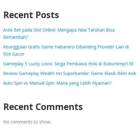
Recent Posts
Ante Bet pada Slot Online: Mengapa Nilai Taruhan Bisa
Bertambah?
Keunggulan Grafis Game Habanero Dibanding Provider Lain di
Slot Gacor
Gameplay 5 Lucky Lions: Singa Pembawa Hoki di Bukumimpi138
Review Gameplay Wealth Inn Superbandar: Game Klasik Bikin Asik
Auto Spin vs Manual Spin: Mana yang Lebih Nyaman?
Recent Comments
No comments to show.