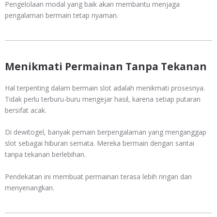
Pengelolaan modal yang baik akan membantu menjaga
pengalaman bermain tetap nyaman.
Menikmati Permainan Tanpa Tekanan
Hal terpenting dalam bermain slot adalah menikmati prosesnya.
Tidak perlu terburu-buru mengejar hasil, karena setiap putaran
bersifat acak.
Di dewitogel, banyak pemain berpengalaman yang menganggap
slot sebagai hiburan semata. Mereka bermain dengan santai
tanpa tekanan berlebihan.
Pendekatan ini membuat permainan terasa lebih ringan dan
menyenangkan.