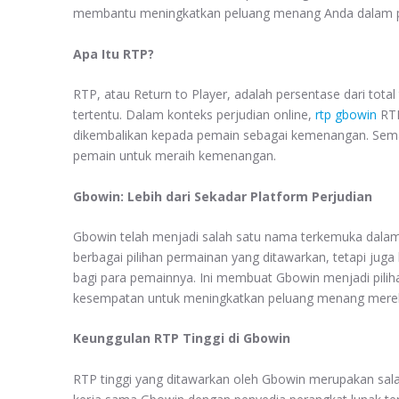
membantu meningkatkan peluang menang Anda dalam pe
Apa Itu RTP?
RTP, atau Return to Player, adalah persentase dari tot
tertentu. Dalam konteks perjudian online,
rtp gbowin
RTP
dikembalikan kepada pemain sebagai kemenangan. Semak
pemain untuk meraih kemenangan.
Gbowin: Lebih dari Sekadar Platform Perjudian
Gbowin telah menjadi salah satu nama terkemuka dalam i
berbagai pilihan permainan yang ditawarkan, tetapi ju
bagi para pemainnya. Ini membuat Gbowin menjadi piliha
kesempatan untuk meningkatkan peluang menang mere
Keunggulan RTP Tinggi di Gbowin
RTP tinggi yang ditawarkan oleh Gbowin merupakan salah 