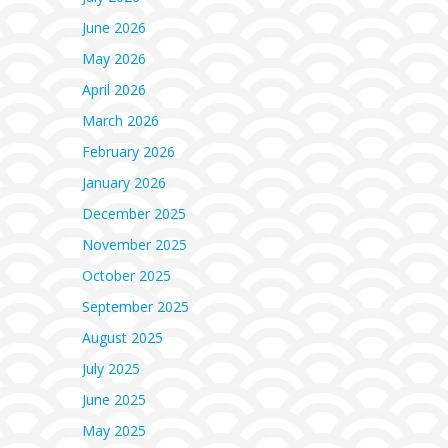
June 2026
May 2026
April 2026
March 2026
February 2026
January 2026
December 2025
November 2025
October 2025
September 2025
August 2025
July 2025
June 2025
May 2025