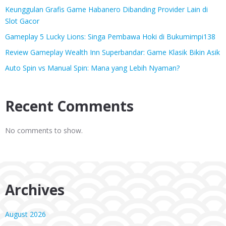
Keunggulan Grafis Game Habanero Dibanding Provider Lain di
Slot Gacor
Gameplay 5 Lucky Lions: Singa Pembawa Hoki di Bukumimpi138
Review Gameplay Wealth Inn Superbandar: Game Klasik Bikin Asik
Auto Spin vs Manual Spin: Mana yang Lebih Nyaman?
Recent Comments
No comments to show.
Archives
August 2026