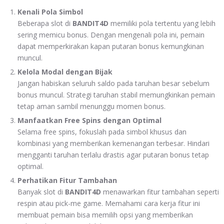
Kenali Pola Simbol
Beberapa slot di
BANDIT4D
memiliki pola tertentu yang lebih
sering memicu bonus. Dengan mengenali pola ini, pemain
dapat memperkirakan kapan putaran bonus kemungkinan
muncul.
Kelola Modal dengan Bijak
Jangan habiskan seluruh saldo pada taruhan besar sebelum
bonus muncul. Strategi taruhan stabil memungkinkan pemain
tetap aman sambil menunggu momen bonus.
Manfaatkan Free Spins dengan Optimal
Selama free spins, fokuslah pada simbol khusus dan
kombinasi yang memberikan kemenangan terbesar. Hindari
mengganti taruhan terlalu drastis agar putaran bonus tetap
optimal.
Perhatikan Fitur Tambahan
Banyak slot di
BANDIT4D
menawarkan fitur tambahan seperti
respin atau pick-me game. Memahami cara kerja fitur ini
membuat pemain bisa memilih opsi yang memberikan