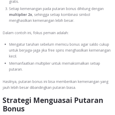
gratis.
Setiap kemenangan pada putaran bonus dihitung dengan
multiplier 2x
, sehingga setiap kombinasi simbol
menghasilkan kemenangan lebih besar.
Dalam contoh ini, fokus pemain adalah:
Mengatur taruhan sebelum memicu bonus agar saldo cukup
untuk berjaga-jaga jika free spins menghasilkan kemenangan
kecil.
Memanfaatkan multiplier untuk memaksimalkan setiap
putaran.
Hasilnya, putaran bonus ini bisa memberikan kemenangan yang
jauh lebih besar dibandingkan putaran biasa.
Strategi Menguasai Putaran
Bonus