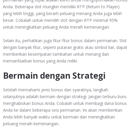
Anda. Beberapa slot mungkin memiliki RTP (Return to Player)
yang lebih tinggi, yang berarti peluang menang Anda juga lebih
besar. Cobalah untuk memilih slot dengan RTP minimal 95%
untuk meningkatkan peluang Anda meraih kemenangan.
Selain itu, perhatikan juga fitur-fitur bonus dalam permainan. Slot
dengan banyak fitur, seperti putaran gratis atau simbol liar, dapat
memberikan kesempatan tambahan untuk menang dan
memanfaatkan bonus yang Anda miliki.
Bermain dengan Strategi
Setelah memahami jenis bonus dan syaratnya, langkah
selanjutnya adalah bermain dengan strategi. Jangan terburu-buru
menghabiskan bonus Anda. Cobalah untuk membagi dana bonus
Anda ke dalam beberapa sesi permainan. Ini akan memberikan
Anda lebih banyak waktu untuk bermain dan meningkatkan
peluang meraih kemenangan.