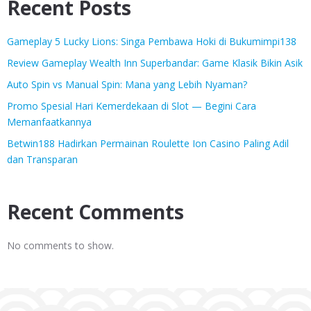
Recent Posts
Gameplay 5 Lucky Lions: Singa Pembawa Hoki di Bukumimpi138
Review Gameplay Wealth Inn Superbandar: Game Klasik Bikin Asik
Auto Spin vs Manual Spin: Mana yang Lebih Nyaman?
Promo Spesial Hari Kemerdekaan di Slot — Begini Cara
Memanfaatkannya
Betwin188 Hadirkan Permainan Roulette Ion Casino Paling Adil
dan Transparan
Recent Comments
No comments to show.