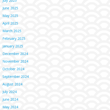
July 2025
June 2025
May 2025
April 2025
March 2025
February 2025
January 2025
December 2024
November 2024
October 2024
September 2024
August 2024
July 2024
June 2024
May 2024