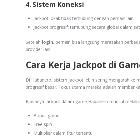
4. Sistem Koneksi
Jackpot lokal: tidak terhubung dengan pemain lain
Jackpot progresif: terhubung secara global dalam sa
Setelah
login
, pemain bisa langsung merasakan perbeda
provider lain.
Cara Kerja Jackpot di Ga
Di
Habanero
, sistem jackpot lebih sering mengarah ke 
progresif besar. Fokus utama mereka adalah memberika
Biasanya jackpot dalam game Habanero muncul melalui
Bonus game
Free spin
Multiplier dalam fitur tertentu