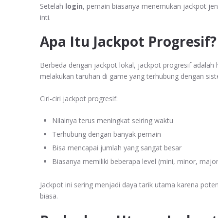
Setelah
login
, pemain biasanya menemukan jackpot jeni
inti.
Apa Itu Jackpot Progresif?
Berbeda dengan jackpot lokal, jackpot progresif adalah 
melakukan taruhan di game yang terhubung dengan sist
Ciri-ciri jackpot progresif:
Nilainya terus meningkat seiring waktu
Terhubung dengan banyak pemain
Bisa mencapai jumlah yang sangat besar
Biasanya memiliki beberapa level (mini, minor, majo
Jackpot ini sering menjadi daya tarik utama karena pote
biasa.