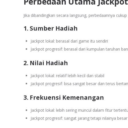
Perbedaan Utama Jackpot 
Jika dibandingkan secara langsung, perbedaannya cukup j
1. Sumber Hadiah
Jackpot lokal: berasal dari game itu sendiri
Jackpot progresif: berasal dari kumpulan taruhan b
2. Nilai Hadiah
Jackpot lokal: relatif lebih kecil dan stabil
Jackpot progresif: bisa sangat besar dan terus bert
3. Frekuensi Kemenangan
Jackpot lokal: lebih sering muncul dalam fitur tertent
Jackpot progresif: sangat jarang tetapi nilainya besar