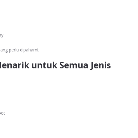
ay
 yang perlu dipahami.
enarik untuk Semua Jenis
pot