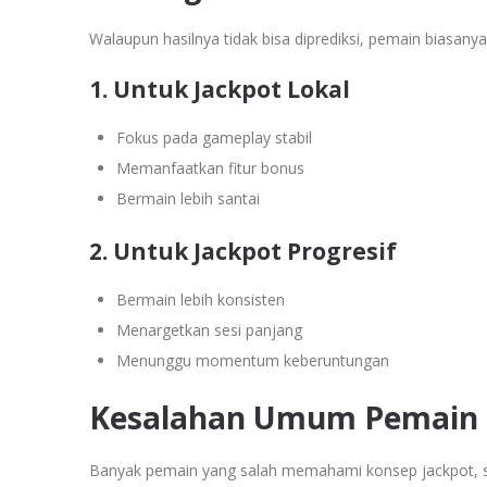
Walaupun hasilnya tidak bisa diprediksi, pemain biasany
1. Untuk Jackpot Lokal
Fokus pada gameplay stabil
Memanfaatkan fitur bonus
Bermain lebih santai
2. Untuk Jackpot Progresif
Bermain lebih konsisten
Menargetkan sesi panjang
Menunggu momentum keberuntungan
Kesalahan Umum Pemain
Banyak pemain yang salah memahami konsep jackpot, s