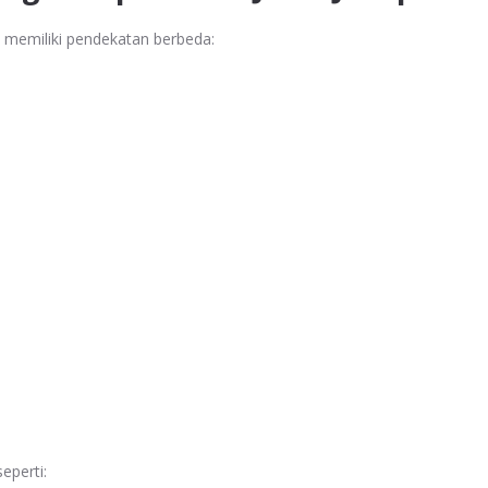
a memiliki pendekatan berbeda:
eperti: