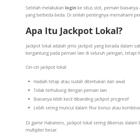
Setelah melakukan
login
ke situs slot, pemain biasany
yang berbeda-beda. Di sinilah pentingnya memahami per
Apa Itu Jackpot Lokal?
Jackpot lokal adalah jenis jackpot yang berada dalam sat
bergantung pada pemain lain di seluruh jaringan, tetapi
Ciri-ciri jackpot lokal:
Hadiah tetap atau sudah ditentukan dari awal
Tidak terhubung dengan pemain lain
Biasanya lebih kecil dibanding jackpot progresif
Lebih sering muncul dalam fitur bonus atau kombinas
Di game Habanero, jackpot lokal sering dikemas dalam 
multiplier besar.