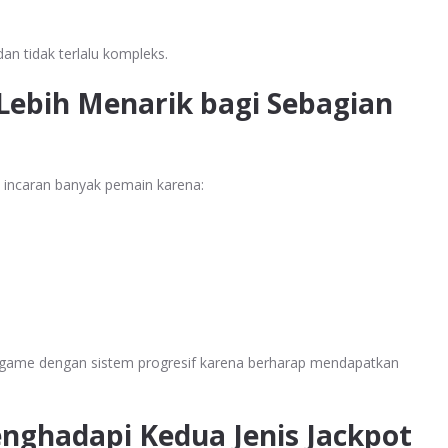
an tidak terlalu kompleks.
Lebih Menarik bagi Sebagian
i incaran banyak pemain karena:
game dengan sistem progresif karena berharap mendapatkan
nghadapi Kedua Jenis Jackpot