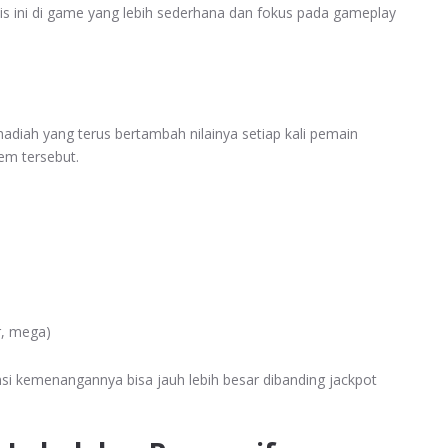
s ini di game yang lebih sederhana dan fokus pada gameplay
hadiah yang terus bertambah nilainya setiap kali pemain
em tersebut.
r, mega)
nsi kemenangannya bisa jauh lebih besar dibanding jackpot