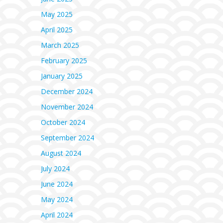
May 2025
April 2025
March 2025
February 2025
January 2025
December 2024
November 2024
October 2024
September 2024
August 2024
July 2024
June 2024
May 2024
April 2024