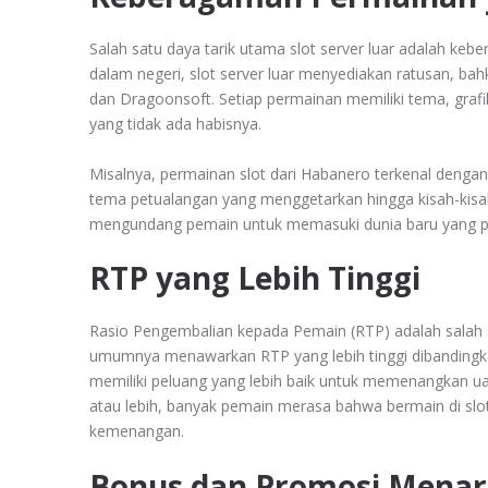
Salah satu daya tarik utama slot server luar adalah k
dalam negeri, slot server luar menyediakan ratusan, ba
dan Dragoonsoft. Setiap permainan memiliki tema, gra
yang tidak ada habisnya.
Misalnya, permainan slot dari Habanero terkenal denga
tema petualangan yang menggetarkan hingga kisah-kis
mengundang pemain untuk memasuki dunia baru yang p
RTP yang Lebih Tinggi
Rasio Pengembalian kepada Pemain (RTP) adalah salah sat
umumnya menawarkan RTP yang lebih tinggi dibandingkan s
memiliki peluang yang lebih baik untuk memenangkan 
atau lebih, banyak pemain merasa bahwa bermain di slot
kemenangan.
Bonus dan Promosi Menar