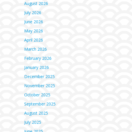
August 2026
July 2026
June 2026
May 2026
April 2026
March 2026
February 2026
January 2026
December 2025
November 2025
October 2025
September 2025
August 2025
July 2025
June 2025