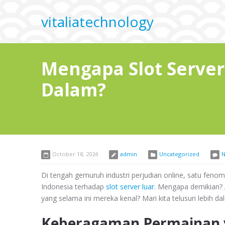
vitaliatechnology
Mengapa Slot Server
Dalam?
October 18, 2024
admin
Uncategorized
Di tengah gemuruh industri perjudian online, satu fen
Indonesia terhadap
slot server luar
. Mengapa demikian? 
yang selama ini mereka kenal? Mari kita telusuri lebih da
Keberagaman Permainan 