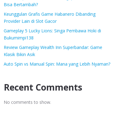
Bisa Bertambah?
Keunggulan Grafis Game Habanero Dibanding
Provider Lain di Slot Gacor
Gameplay 5 Lucky Lions: Singa Pembawa Hoki di
Bukumimpi138
Review Gameplay Wealth Inn Superbandar: Game
Klasik Bikin Asik
Auto Spin vs Manual Spin: Mana yang Lebih Nyaman?
Recent Comments
No comments to show.