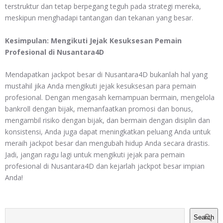
terstruktur dan tetap berpegang teguh pada strategi mereka,
meskipun menghadapi tantangan dan tekanan yang besar.
Kesimpulan: Mengikuti Jejak Kesuksesan Pemain
Profesional di Nusantara4D
Mendapatkan jackpot besar di Nusantara4D bukanlah hal yang
mustahil jika Anda mengikuti jejak kesuksesan para pemain
profesional. Dengan mengasah kemampuan bermain, mengelola
bankroll dengan bijak, memanfaatkan promosi dan bonus,
mengambil risiko dengan bijak, dan bermain dengan disiplin dan
konsistensi, Anda juga dapat meningkatkan peluang Anda untuk
meraih jackpot besar dan mengubah hidup Anda secara drastis.
Jadi, jangan ragu lagi untuk mengikuti jejak para pemain
profesional di Nusantara4D dan kejarlah jackpot besar impian
Anda!
Search