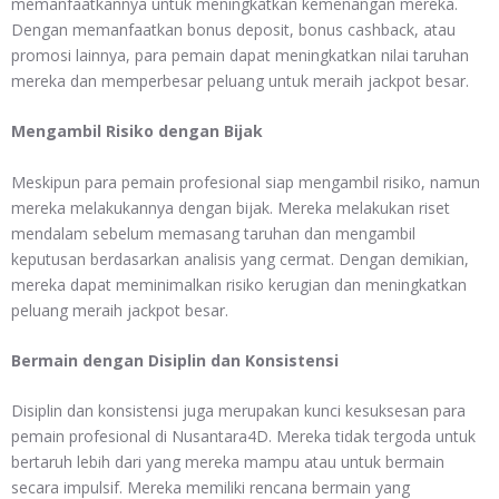
memanfaatkannya untuk meningkatkan kemenangan mereka.
Dengan memanfaatkan bonus deposit, bonus cashback, atau
promosi lainnya, para pemain dapat meningkatkan nilai taruhan
mereka dan memperbesar peluang untuk meraih jackpot besar.
Mengambil Risiko dengan Bijak
Meskipun para pemain profesional siap mengambil risiko, namun
mereka melakukannya dengan bijak. Mereka melakukan riset
mendalam sebelum memasang taruhan dan mengambil
keputusan berdasarkan analisis yang cermat. Dengan demikian,
mereka dapat meminimalkan risiko kerugian dan meningkatkan
peluang meraih jackpot besar.
Bermain dengan Disiplin dan Konsistensi
Disiplin dan konsistensi juga merupakan kunci kesuksesan para
pemain profesional di Nusantara4D. Mereka tidak tergoda untuk
bertaruh lebih dari yang mereka mampu atau untuk bermain
secara impulsif. Mereka memiliki rencana bermain yang