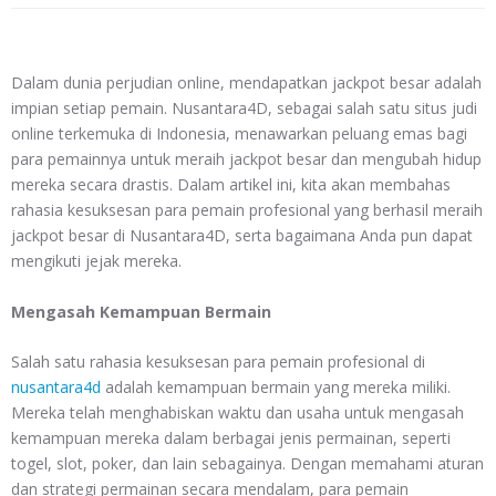
Dalam dunia perjudian online, mendapatkan jackpot besar adalah
impian setiap pemain. Nusantara4D, sebagai salah satu situs judi
online terkemuka di Indonesia, menawarkan peluang emas bagi
para pemainnya untuk meraih jackpot besar dan mengubah hidup
mereka secara drastis. Dalam artikel ini, kita akan membahas
rahasia kesuksesan para pemain profesional yang berhasil meraih
jackpot besar di Nusantara4D, serta bagaimana Anda pun dapat
mengikuti jejak mereka.
Mengasah Kemampuan Bermain
Salah satu rahasia kesuksesan para pemain profesional di
nusantara4d
adalah kemampuan bermain yang mereka miliki.
Mereka telah menghabiskan waktu dan usaha untuk mengasah
kemampuan mereka dalam berbagai jenis permainan, seperti
togel, slot, poker, dan lain sebagainya. Dengan memahami aturan
dan strategi permainan secara mendalam, para pemain